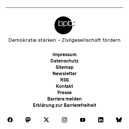
Meta-
Links
Zur
Demokratie stärken –
Zivilgesellschaft fördern
Startseite
der
Meta-
Impressum
bpb
Navigation
Datenschutz
Sitemap
Newsletter
RSS
Kontakt
Presse
Barriere melden
Erklärung zur Barrierefreiheit
Auf
Auf
Auf
Auf
Auf
Auf
Au
Folgen
Folgen
Folgen
Folgen
Folgen
Folgen
Fol
Facebook
Mastodon
X
Instagram
Youtube
LinkedIn
Bl
Sie
Sie
Sie
Sie
Sie
Sie
Sie