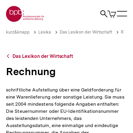
Direkt
Zur Startseite der bpb
zum
0
Artikel
Sho
Seiteninhalt
im
Naviga
Suche
springen
War
öffne
öffnen
öff
Pfadnavigation
Rechnung
Brotkrümelnavigation
kurz&knapp
Lexika
Das Lexikon der Wirtschaft
R
|
bpb.de
Zurück
Das Lexikon der Wirtschaft
zur
Übersicht
Rechnung
schriftliche Aufstellung über eine Geldforderung für
eine Warenlieferung oder sonstige Leistung. Sie muss
seit 2004 mindestens folgende Angaben enthalten:
Die Steuernummer oder EU-Identifikationsnummer
des leistenden Unternehmers, das
Ausstellungsdatum, eine einmalige und eindeutige
Rechnungsnummer, die Angaben des