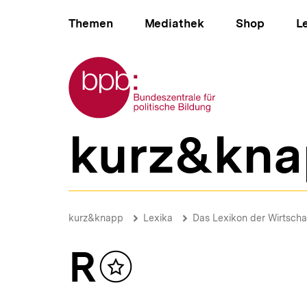
Direkt
Hauptnavigation
zum
Themen
Mediathek
Shop
L
Seiteninhalt
springen
Zur Startseite der bpb
kurz&kna
B
e
r
e
i
R
c
|
Brotkrümelnavigation
Pfadnavigat
kurz&knapp
Lexika
Das Lexikon der Wirtscha
h
bpb.de
s
n
R
a
Inhalt
v
merken
i
g