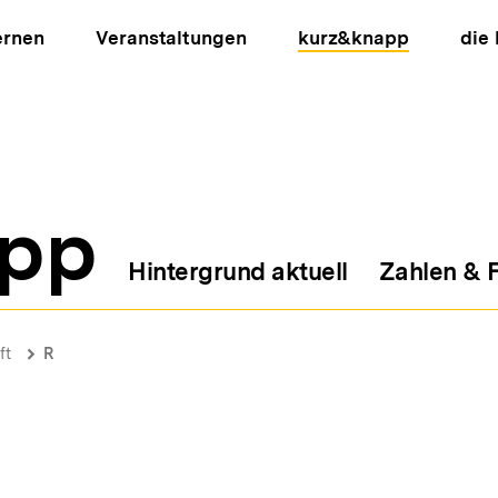
ernen
Veranstaltungen
kurz&knapp
die
pp
Hintergrund aktuell
Zahlen & 
ion
ft
R