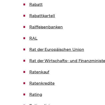
a
Rabatt
t
i
Rabattkartell
o
n
Raiffeisenbanken
RAL
Rat der Europäischen Union
Rat der Wirtschafts- und Finanzministe
Ratenkauf
Ratenkredite
Rating