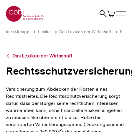
Direkt
Zur Startseite der bpb
zum
0
Artikel
Sho
Seiteninhalt
im
Naviga
Suche
springen
War
öffne
öffnen
öff
Pfadnavigation
Rechtsschutzversicherung
Brotkrümelnavigation
kurz&knapp
Lexika
Das Lexikon der Wirtschaft
R
|
bpb.de
Zurück
Das Lexikon der Wirtschaft
zur
Übersicht
Rechtsschutzversicherun
Versicherung zum Abdecken der Kosten eines
Rechtsstreites. Die Rechtsschutzversicherung sorgt
dafür, dass der Bürger seine rechtlichen Interessen
wahrnehmen kann, ohne finanzielle Risiken eingehen
zu müssen. Sie übernimmt bis zur Höhe der
vereinbarten Versicherungssumme (Deckungssumme
normalerweise 250 000 €): die gesetzlichen