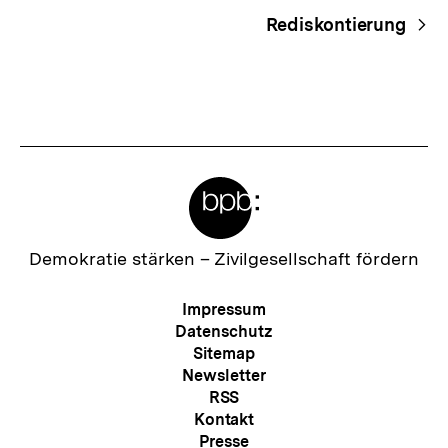
Rediskontierung
Meta-
Links
Zur
Demokratie stärken –
Zivilgesellschaft fördern
Startseite
der
Meta-
Impressum
bpb
Navigation
Datenschutz
Sitemap
Newsletter
RSS
Kontakt
Presse