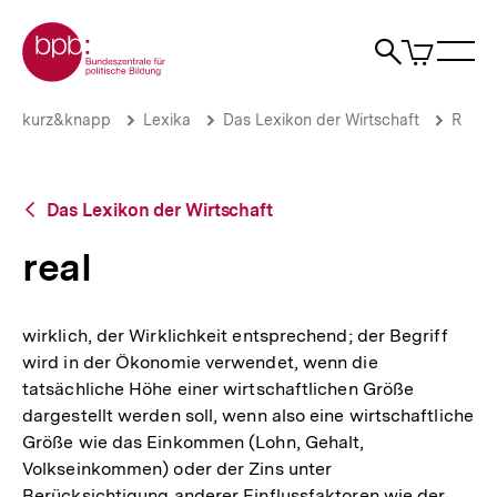
Direkt
Zur Startseite der bpb
zum
0
Artikel
Sho
Seiteninhalt
im
Naviga
Suche
springen
War
öffne
öffnen
öff
Pfadnavigation
real
Brotkrümelnavigation
kurz&knapp
Lexika
Das Lexikon der Wirtschaft
R
|
bpb.de
Zurück
Das Lexikon der Wirtschaft
zur
Übersicht
real
wirklich, der Wirklichkeit entsprechend; der Begriff
wird in der Ökonomie verwendet, wenn die
tatsächliche Höhe einer wirtschaftlichen Größe
dargestellt werden soll, wenn also eine wirtschaftliche
Größe wie das Einkommen (Lohn, Gehalt,
Volkseinkommen) oder der Zins unter
Berücksichtigung anderer Einflussfaktoren wie der