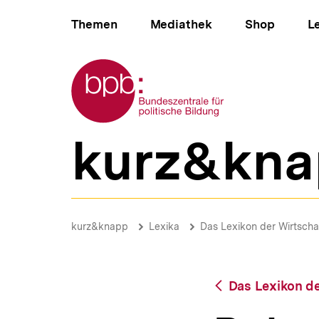
Direkt
Hauptnavigation
zum
Themen
Mediathek
Shop
L
Seiteninhalt
springen
Zur Startseite der bpb
kurz&kna
B
e
r
e
i
Rohstoffe
c
|
Brotkrümelnavigation
Pfadnavigat
kurz&knapp
Lexika
Das Lexikon der Wirtscha
h
bpb.de
s
n
a
Zurück
Das Lexikon de
v
zur
i
Übersicht
g