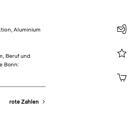
ktion, Aluminium
Konta
0
m, Beruf und
Merklist
be Bonn:
ansehen
0
Artik
im
Shop-
Warenko
ansehen
rote Zahlen