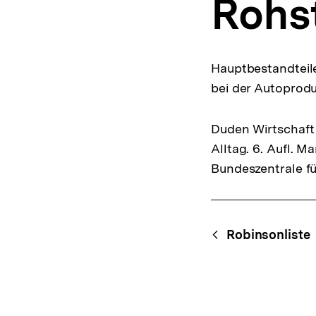
Rohs
a
t
i
o
n
Hauptbestandteile
bei der Autoprodu
Duden Wirtschaft 
Alltag. 6. Aufl. 
Bundeszentrale fü
Fussnoten
Content-
Begri
Robinsonliste
Navigation