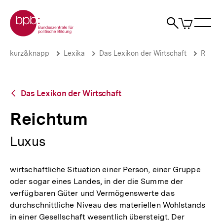
Direkt
Zur Startseite der bpb
zum
0
Artikel
Sho
Seiteninhalt
im
Naviga
Suche
springen
War
öffne
öffnen
öff
Pfadnavigation
Reichtum
Brotkrümelnavigation
kurz&knapp
Lexika
Das Lexikon der Wirtschaft
R
|
bpb.de
Zurück
Das Lexikon der Wirtschaft
zur
Übersicht
Reichtum
Luxus
wirtschaftliche Situation einer Person, einer Gruppe
oder sogar eines Landes, in der die Summe der
verfügbaren Güter und Vermögenswerte das
durchschnittliche Niveau des materiellen Wohlstands
in einer Gesellschaft wesentlich übersteigt. Der