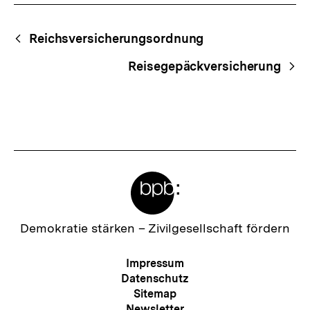
Fussnoten
Begriffsnavigation
Content-
Reichsversicherungsordnung
Navigation
Reisegepäckversicherung
Meta-
Links
Zur
Demokratie stärken –
Zivilgesellschaft fördern
Startseite
der
Meta-
Impressum
bpb
Navigation
Datenschutz
Sitemap
Newsletter