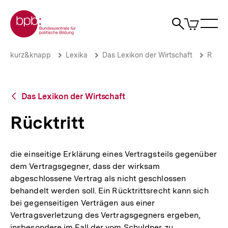
Direkt
Zur Startseite der bpb
zum
0
Artikel
Sho
Seiteninhalt
im
Naviga
Suche
springen
War
öffne
öffnen
öff
Pfadnavigation
Rücktritt
Brotkrümelnavigation
kurz&knapp
Lexika
Das Lexikon der Wirtschaft
R
|
bpb.de
Zurück
Das Lexikon der Wirtschaft
zur
Übersicht
Rücktritt
die einseitige Erklärung eines Vertragsteils gegenüber
dem Vertragsgegner, dass der wirksam
abgeschlossene Vertrag als nicht geschlossen
behandelt werden soll. Ein Rücktrittsrecht kann sich
bei gegenseitigen Verträgen aus einer
Vertragsverletzung des Vertragsgegners ergeben,
insbesondere im Fall der vom Schuldner zu