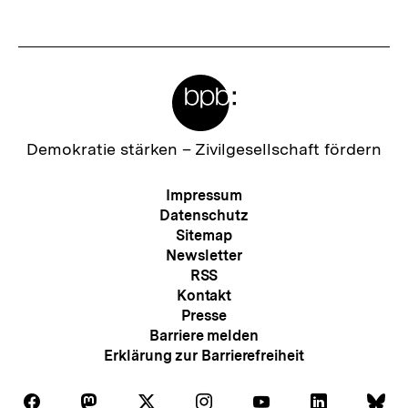
Meta-
Links
Zur
Demokratie stärken –
Zivilgesellschaft fördern
Startseite
der
Meta-
Impressum
bpb
Navigation
Datenschutz
Sitemap
Newsletter
RSS
Kontakt
Presse
Barriere melden
Erklärung zur Barrierefreiheit
Auf
Auf
Auf
Auf
Auf
Auf
Au