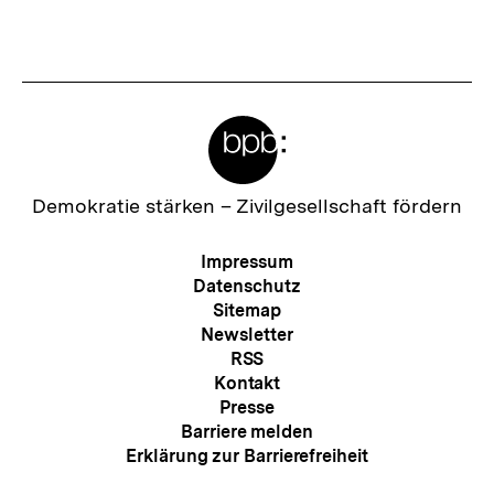
Meta-
Links
Zur
Demokratie stärken –
Zivilgesellschaft fördern
Startseite
der
Meta-
Impressum
bpb
Navigation
Datenschutz
Sitemap
Newsletter
RSS
Kontakt
Presse
Barriere melden
Erklärung zur Barrierefreiheit