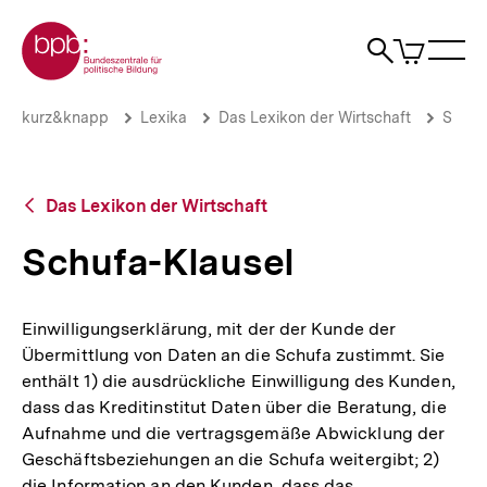
Direkt
Zur Startseite der bpb
zum
0
Artikel
Sho
Seiteninhalt
im
Naviga
Suche
springen
War
öffne
öffnen
öff
Pfadnavigation
Schufa-
Brotkrümelnavigation
kurz&knapp
Lexika
Das Lexikon der Wirtschaft
S
Klausel
|
bpb.de
Zurück
Das Lexikon der Wirtschaft
zur
Übersicht
Schufa-Klausel
Einwilligungserklärung, mit der der Kunde der
Übermittlung von Daten an die Schufa zustimmt. Sie
enthält 1) die ausdrückliche Einwilligung des Kunden,
dass das Kreditinstitut Daten über die Beratung, die
Aufnahme und die vertragsgemäße Abwicklung der
Geschäftsbeziehungen an die Schufa weitergibt; 2)
die Information an den Kunden, dass das