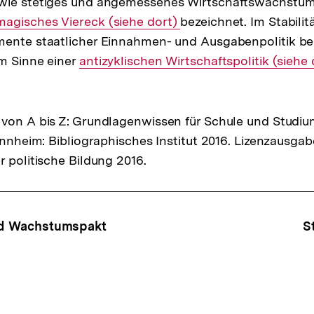
wie stetiges und angemessenes Wirtschaftswachstum. 
Interner
magisches Viereck (siehe dort)
bezeichnet. Im Stabili
mente staatlicher Einnahmen- und Ausgabenpolitik be
Link:
m Sinne einer
Interner
antizyklischen Wirtschaftspolitik (siehe
Link:
von A bis Z: Grundlagenwissen für Schule und Studiu
Mannheim: Bibliographisches Institut 2016. Lizenzausga
r politische Bildung 2016.
ffsnavigation
und Wachstumspakt
St