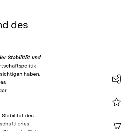
nd des
er Stabilität und
tschaftspolitik
sichtigen haben.
des
Interner
Konta
der
Link:
Interner
0
Link:
Merklist
 Stabilität des
ansehen
0
Artik
schaftliches
im