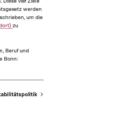
Diese vier Ziele
Shop-
tätsgesetz werden
Warenko
ansehen
schrieben, um die
 dort)
zu
m, Beruf und
be Bonn:
abilitätspolitik