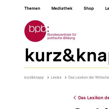
Direkt
Hauptnavigation
zum
Themen
Mediathek
Shop
L
Seiteninhalt
springen
Zur Startseite der bpb
kurz&kna
B
e
r
e
i
Stabilitätsgesetz
c
|
Brotkrümelnavigation
Pfadnavigat
kurz&knapp
Lexika
Das Lexikon der Wirtscha
h
bpb.de
s
n
a
Zurück
Das Lexikon de
v
zur
i
Übersicht
g