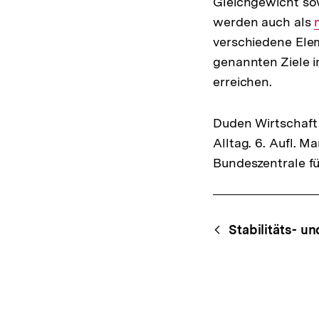
Gleichgewicht so
werden auch als
verschiedene Ele
genannten Ziele i
erreichen.
Duden Wirtschaft 
Alltag. 6. Aufl. 
Bundeszentrale fü
Fussnoten
Content-
Begri
Stabilitäts- 
Navigation