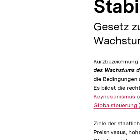
Stabi
a
t
i
o
Gesetz zu
n
Wachstum
Kurzbezeichnung f
des Wachstums de
die Bedingungen 
Es bildet die rec
Keynesianismus
o
Globalsteuerung (
Ziele der staatlic
Preisniveaus, hoh