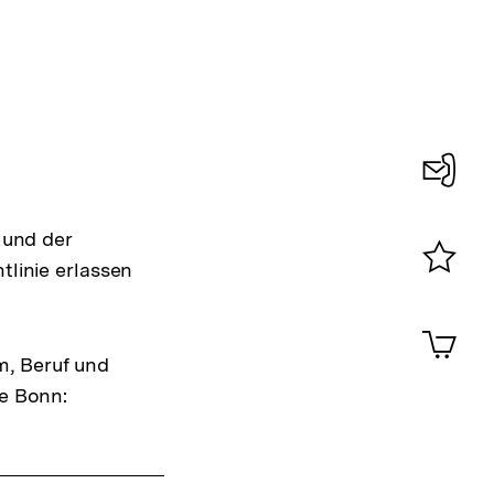
Konta
 und der
0
tlinie erlassen
Merklist
ansehen
0
Artik
im
m, Beruf und
Shop-
be Bonn:
Warenko
ansehen