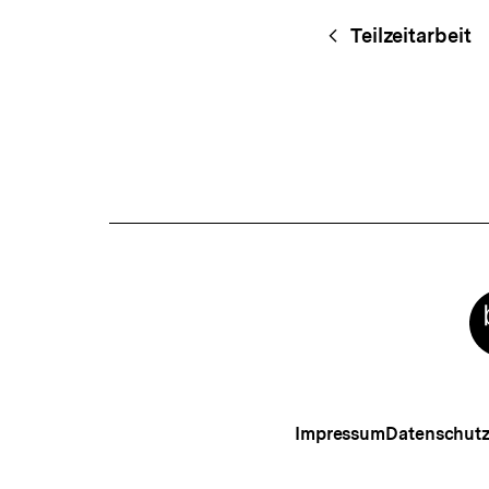
Fussnoten
Content-
Begri
Teilzeitarbeit
Navigation
Meta-
Links
Impressum
Datenschut