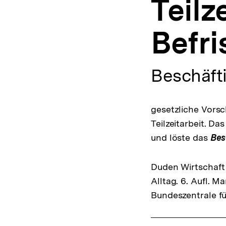
Teilz
a
t
i
Befr
o
n
Beschäft
gesetzliche Vorsch
Teilzeitarbeit. Da
und löste das
Bes
Duden Wirtschaft 
Alltag. 6. Aufl. 
Bundeszentrale fü