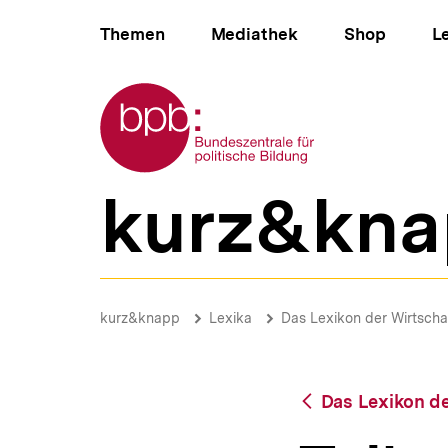
Direkt
Hauptnavigation
zum
Themen
Mediathek
Shop
L
Seiteninhalt
springen
Zur Startseite der bpb
kurz&kna
B
e
r
e
i
Teilzeit-
c
und
Brotkrümelnavigation
Pfadnavigat
kurz&knapp
Lexika
Das Lexikon der Wirtscha
h
Befristungsgesetz
s
|
n
bpb.de
a
Zurück
Das Lexikon de
v
zur
i
Übersicht
g