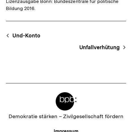
Lizenzausgabe Bonn: Bundeszentrale für politische
Bildung 2016.
Fussnoten
Begriffsnavigation
Content-
Und-Konto
Navigation
Unfallverhütung
Meta-
Links
Zur
Demokratie stärken –
Zivilgesellschaft fördern
Startseite
der
Meta-
Impressum