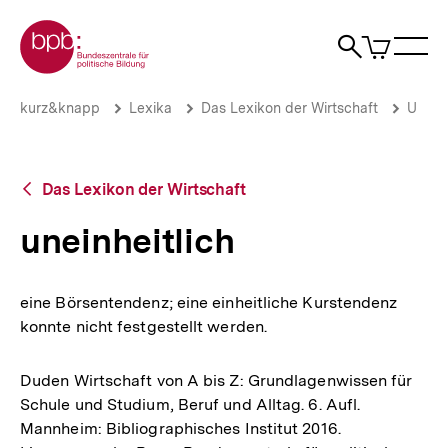
Direkt
Zur Startseite der bpb
zum
0
Artikel
Sho
Seiteninhalt
im
Naviga
Suche
springen
War
öffne
öffnen
öff
Pfadnavigation
uneinheitlich
Brotkrümelnavigation
kurz&knapp
Lexika
Das Lexikon der Wirtschaft
U
|
bpb.de
Zurück
Das Lexikon der Wirtschaft
zur
Übersicht
uneinheitlich
eine Börsentendenz; eine einheitliche Kurstendenz
konnte nicht festgestellt werden.
Duden Wirtschaft von A bis Z: Grundlagenwissen für
Schule und Studium, Beruf und Alltag. 6. Aufl.
Mannheim: Bibliographisches Institut 2016.