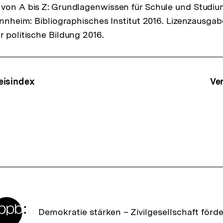
von A bis Z: Grundlagenwissen für Schule und Studiu
Mannheim: Bibliographisches Institut 2016. Lizenzausga
r politische Bildung 2016.
ffsnavigation
eisindex
Ve
Zur
Demokratie stärken –
Zivilgesellschaft förd
Startseite
der