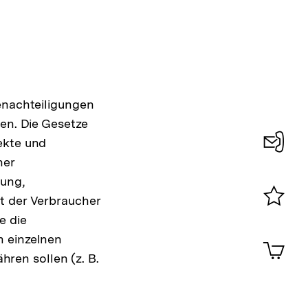
enachteiligungen
len. Die Gesetze
ekte und
ner
Konta
nung,
0
t der Verbraucher
Merklist
e die
ansehen
0
m einzelnen
Artik
im
ren sollen (z. B.
Shop-
Warenko
ansehen