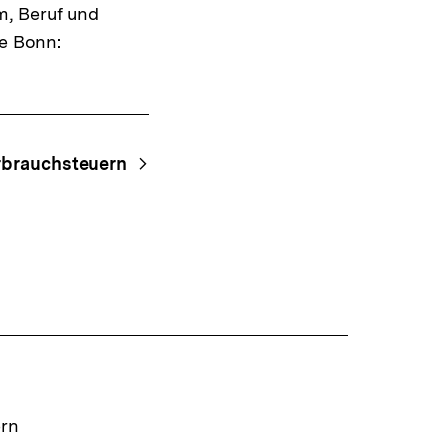
m, Beruf und
be Bonn:
rbrauchsteuern
ern