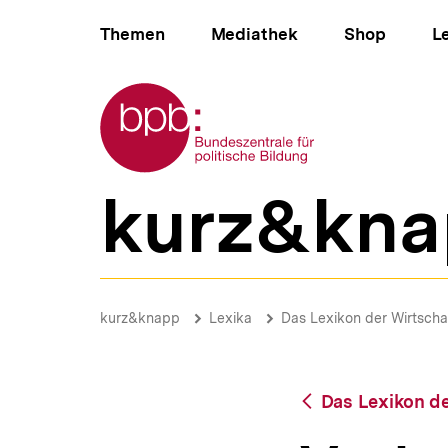
Direkt
Hauptnavigation
zum
Themen
Mediathek
Shop
L
Seiteninhalt
springen
Zur Startseite der bpb
kurz&kna
B
e
r
e
i
Verbraucherschutz
c
|
Brotkrümelnavigation
Pfadnavigat
kurz&knapp
Lexika
Das Lexikon der Wirtscha
h
bpb.de
s
n
a
Zurück
Das Lexikon de
v
zur
i
Übersicht
g