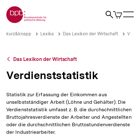
Direkt
Zur Startseite der bpb
zum
0
Artikel
Sho
Seiteninhalt
im
Naviga
Suche
springen
War
öffne
öffnen
öff
Pfadnavigation
Verdienststatistik
Brotkrümelnavigation
kurz&knapp
Lexika
Das Lexikon der Wirtschaft
V
|
bpb.de
Zurück
Das Lexikon der Wirtschaft
zur
Übersicht
Verdienststatistik
Statistik zur Erfassung der Einkommen aus
unselbstständiger Arbeit (Löhne und Gehälter). Die
Verdienststatistik umfasst z. B. die durchschnittlichen
Bruttojahresverdienste der Arbeiter und Angestellten
oder die durchschnittlichen Bruttostundenverdienste
der Industriearbeiter.