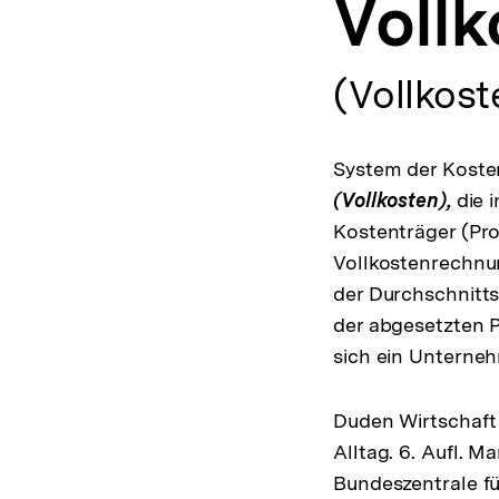
Voll
a
t
i
o
(Vollkost
n
System der Koste
(Vollkosten),
die i
Kostenträger (Pro
Vollkostenrechnun
der Durchschnitts
der abgesetzten P
sich ein Unterne
Duden Wirtschaft 
Alltag. 6. Aufl. 
Bundeszentrale fü