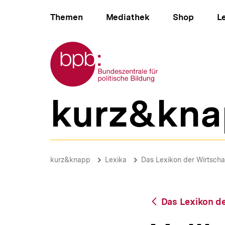
Direkt
Hauptnavigation
zum
Themen
Mediathek
Shop
L
Seiteninhalt
springen
Zur Startseite der bpb
kurz&kna
B
e
r
e
i
Vollkostenrechnung
c
|
Brotkrümelnavigation
Pfadnavigat
kurz&knapp
Lexika
Das Lexikon der Wirtscha
h
bpb.de
s
n
a
Zurück
Das Lexikon de
v
zur
i
Übersicht
g