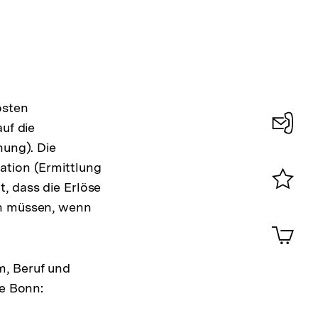
osten
uf die
Konta
nung). Die
ation (Ermittlung
0
, dass die Erlöse
Merklist
en müssen, wenn
ansehen
0
Artik
im
Shop-
m, Beruf und
Warenko
ansehen
be Bonn: