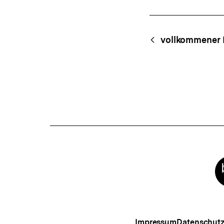
Fussnoten
Content-
Begri
vollkommener 
Navigation
Meta-
Links
Impressum
Datenschut