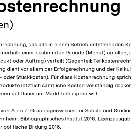
kostenrechnung
en)
nrechnung, das alle in einem Betrieb entstehenden K
nnerhalb einer bestimmten Periode (Monat) anfallen, a
dukt oder Auftrag) verteilt (Gegenteil: Teilkostenrech
g dient vor allem der Erfolgsrechnung und der Kalkul
- oder Stückkosten). Für diese Kostenrechnung spricht
rodukte letztlich sämtliche Kosten vollständig deck
hmen auf Dauer am Markt behaupten will.
von A bis Z: Grundlagenwissen für Schule und Studiu
Mannheim: Bibliographisches Institut 2016. Lizenzausga
r politische Bildung 2016.