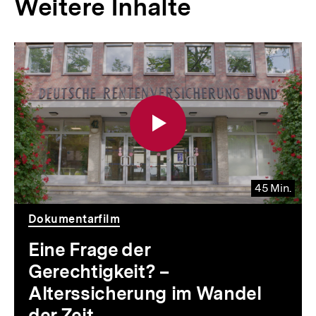
Weitere Inhalte
Inhaltskarousell
Inhaltskarussell
für
überspringen
weitere
Inhalte
45 Min.
Video
Dauer
Dokumentarfilm
45
Min.
Eine Frage der
Gerechtigkeit? –
Alterssicherung im Wandel
der Zeit