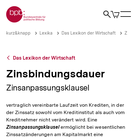
Direkt
Zur Startseite der bpb
zum
0
Artikel
Sho
Seiteninhalt
im
Naviga
Suche
springen
War
öffne
öffnen
öff
Pfadnavigation
Zinsbindungsdauer
Brotkrümelnavigation
kurz&knapp
Lexika
Das Lexikon der Wirtschaft
Z
|
bpb.de
Zurück
Das Lexikon der Wirtschaft
zur
Übersicht
Zinsbindungsdauer
Zinsanpassungsklausel
vertraglich vereinbarte Laufzeit von Krediten, in der
der Zinssatz sowohl vom Kreditinstitut als auch vom
Kreditnehmer nicht verändert wird. Eine
Zinsanpassungsklausel
ermöglicht bei wesentlichen
Zinssatzänderungen am Kapitalmarkt eine