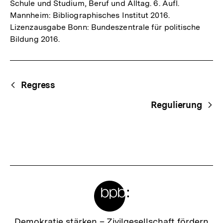
Schule und Studium, Beruf und Alltag. 6. Aufl.
Mannheim: Bibliographisches Institut 2016.
Lizenzausgabe Bonn: Bundeszentrale für politische
Bildung 2016.
Fussnoten
Begriffsnavigation
Content-
Regress
Navigation
Regulierung
Meta-
Links
Zur
Demokratie stärken –
Zivilgesellschaft fördern