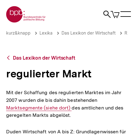
Direkt
Zur Startseite der bpb
zum
0
Artikel
Sho
Seiteninhalt
im
Naviga
Suche
springen
War
öffne
öffnen
öff
Pfadnavigation
regulierter
Brotkrümelnavigation
kurz&knapp
Lexika
Das Lexikon der Wirtschaft
R
Markt
|
bpb.de
Zurück
Das Lexikon der Wirtschaft
zur
Übersicht
regulierter Markt
Mit der Schaffung des regulierten Marktes im Jahr
2007 wurden die bis dahin bestehenden
Interner
Marktsegmente (siehe dort)
des amtlichen und des
Link:
geregelten Markts abgelöst.
Duden Wirtschaft von A bis Z: Grundlagenwissen für