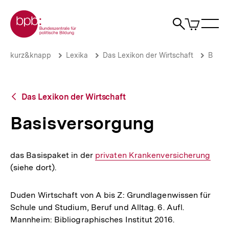
Direkt
Zur Startseite der bpb
zum
0
Artikel
Sho
Seiteninhalt
im
Naviga
Suche
springen
War
öffne
öffnen
öff
Pfadnavigation
Basisversorgung
Brotkrümelnavigation
kurz&knapp
Lexika
Das Lexikon der Wirtschaft
B
|
bpb.de
Zurück
Das Lexikon der Wirtschaft
zur
Übersicht
Basisversorgung
das Basispaket in der
Interner
privaten Krankenversicherung
(siehe dort).
Link:
Duden Wirtschaft von A bis Z: Grundlagenwissen für
Schule und Studium, Beruf und Alltag. 6. Aufl.
Mannheim: Bibliographisches Institut 2016.