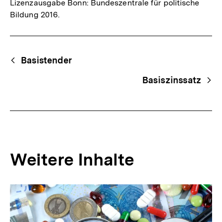
Lizenzausgabe Bonn: Bundeszentrale für politische
Bildung 2016.
Fussnoten
Begriffsnavigation
Content-
Basistender
Navigation
Basiszinssatz
Weitere Inhalte
Inhaltskarousell
Inhaltskarussell
für
überspringen
weitere
Inhalte