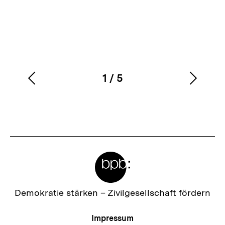
1
/
5
Vorherigen
Nächs
Karussellinhalt
von
Inhalt
Inhalt
anzeigen
anzei
Meta-
Links
Zur
Demokratie stärken –
Zivilgesellschaft fördern
Startseite
der
Meta-
Impressum
bpb