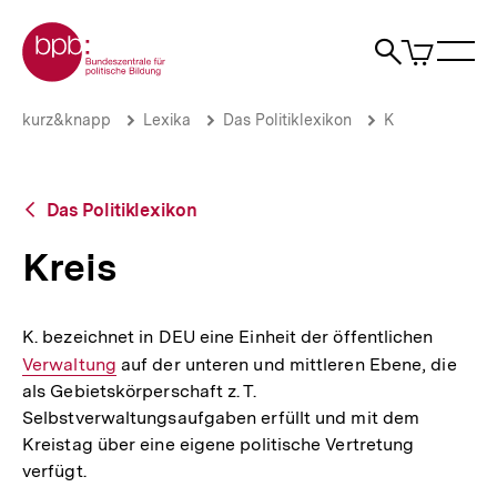
Direkt
Zur Startseite der bpb
zum
0
Artikel
Sho
Seiteninhalt
im
Naviga
Suche
springen
War
öffne
öffnen
öff
Pfadnavigation
Kreis
Brotkrümelnavigation
kurz&knapp
Lexika
Das Politiklexikon
K
|
bpb.de
Zurück
Das Politiklexikon
zur
Übersicht
Kreis
K. bezeichnet in DEU eine Einheit der öffentlichen
Interne
Verwaltung
auf der unteren und mittleren Ebene, die
Link:
als Gebietskörperschaft z. T.
Selbstverwaltungsaufgaben erfüllt und mit dem
Kreistag über eine eigene politische Vertretung
verfügt.