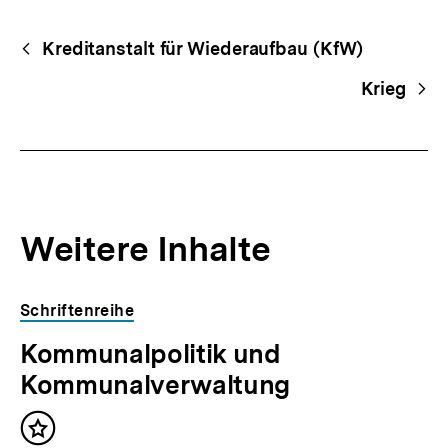
Fussnoten
Begriffsnavigation
Content-
Kreditanstalt für Wiederaufbau (KfW)
Navigation
Krieg
Weitere Inhalte
Inhaltskarousell
Inhaltskarussell
Schriftenreihe
für
überspringen
Kommunalpolitik und
weitere
Inhalte
Kommunalverwaltung
Inhalt