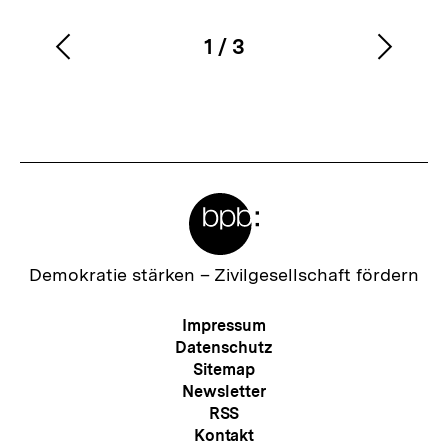
1
/
3
Vorherigen
Nächs
Karussellinhalt
von
Inhalt
Inhalt
anzeigen
anzei
Meta-
Links
Zur
Demokratie stärken –
Zivilgesellschaft fördern
Startseite
der
Meta-
Impressum
bpb
Navigation
Datenschutz
Sitemap
Newsletter
RSS
Kontakt