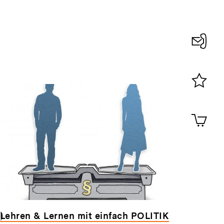
Konta
0
Merklist
ansehen
0
Artik
im
Shop-
Warenko
ansehen
)
Lehren & Lernen mit einfach POLITIK