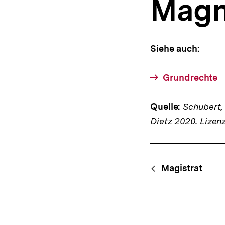
Magn
a
t
i
o
n
Siehe auch:
Grundrechte
Quelle:
Schubert, K
Dietz 2020. Lizen
Fussnoten
Content-
Begri
Magistrat
Navigation