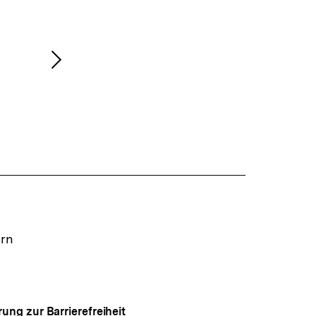
Nächsten
Inhalt
anzeigen
ern
rung zur Barrierefreiheit