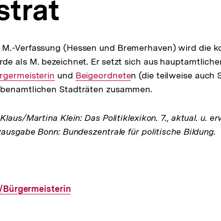
strat
M.-Verfassung (Hessen und Bremerhaven) wird die kol
e als M. bezeichnet. Er setzt sich aus hauptamtlich
rgermeisterin
und
Interner
Beigeordnete
n (die teilweise auch
ebenamtlichen Stadträten zusammen.
Link:
laus/Martina Klein: Das Politiklexikon. 7., aktual. u. er
zausgabe Bonn: Bundeszentrale für politische Bildung.
/Bürgermeisterin