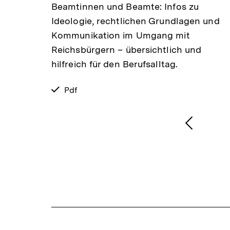
Beamtinnen und Beamte: Infos zu
Ideologie, rechtlichen Grundlagen und
gen.
Kommunikation im Umgang mit
Reichsbürgern – übersichtlich und
?
hilfreich für den Berufsalltag.
verfügbar
Pdf
als
1
/
2
Karussellinhalt
von
Vorheri
Inhalt
anzeige