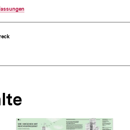
fassungen
ffsnavigation
reck
lte