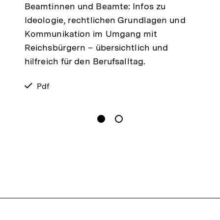
Beamtinnen und Beamte: Infos zu
Ideologie, rechtlichen Grundlagen und
Kommunikation im Umgang mit
Reichsbürgern – übersichtlich und
hilfreich für den Berufsalltag.
verfügbar
Pdf
als
gen
Springe zum Inhalt
1
(
Aktueller Inhalt
)
Springe zum Inhalt
2
n