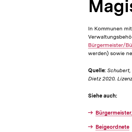
Magi
a
t
i
o
n
In Kommunen mit 
Verwaltungsbehörd
Bürgermeister/Bü
werden) sowie n
Quelle:
Schubert, K
Dietz 2020. Lizen
Siehe auch:
Bürgermeister
Beigeordnete