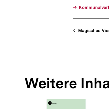
Kommunalver
Fussnoten
Content-
Begri
Magisches Vie
Navigation
Weitere Inha
Inhaltskarousell
Inhaltskarussell
für
überspringen