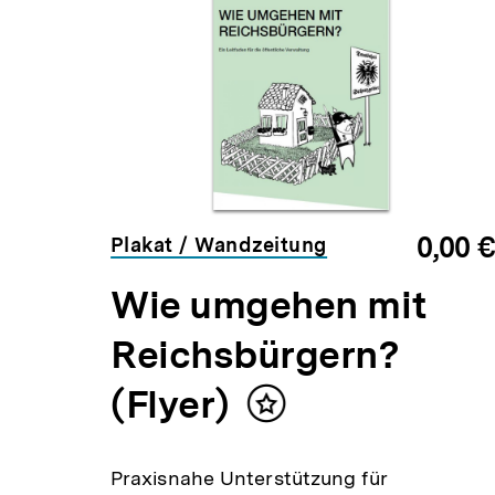
weitere
Inhalte
,00 €
0,00 €
Plakat / Wandzeitung
und
Wie umgehen mit
tun
Reichsbürgern?
(Flyer)
Inhalt
merken
es
Praxisnahe Unterstützung für