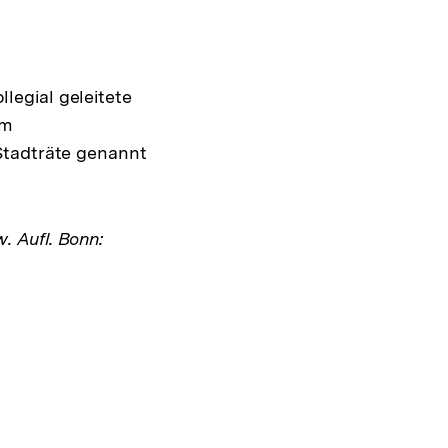
legial geleitete
em
Interner
 Stadträte genannt
Link:
w. Aufl. Bonn: