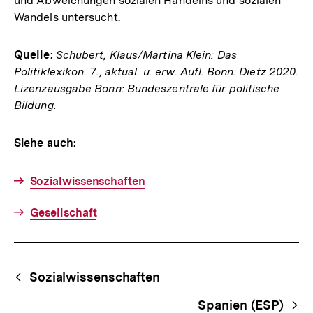
und Abweichungen sozialen Handelns und sozialen
Wandels untersucht.
Quelle:
Schubert, Klaus/Martina Klein: Das
Politiklexikon. 7., aktual. u. erw. Aufl. Bonn: Dietz 2020.
Lizenzausgabe Bonn: Bundeszentrale für politische
Bildung.
Siehe auch:
Sozialwissenschaften
Gesellschaft
Fussnoten
Begriffsnavigation
Content-
Sozialwissenschaften
Navigation
Spanien (ESP)