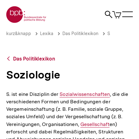
Direkt
Zur Startseite der bpb
zum
0
Artikel
Sho
Seiteninhalt
im
Naviga
Suche
springen
War
öffne
öffnen
öff
Pfadnavigation
Soziologie
Brotkrümelnavigation
kurz&knapp
Lexika
Das Politiklexikon
S
|
bpb.de
Zurück
Das Politiklexikon
zur
Übersicht
Soziologie
S. ist eine Disziplin der
Interner
Sozialwissenschaften
, die die
verschiedenen Formen und Bedingungen der
Link:
Vergemeinschaftung (z. B. Familie, soziale Gruppe,
soziales Umfeld) und der Vergesellschaftung (z. B.
Vereinigungen, Organisationen,
Interner
Gesellschaft
en)
erforscht und dabei Regelmäßigkeiten, Strukturen
Link: