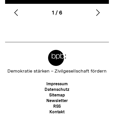
1
/
6
Vorherigen
Nächs
Karussellinhalt
von
Inhalt
Inhalt
anzeigen
anzei
Meta-
Links
Zur
Demokratie stärken –
Zivilgesellschaft fördern
Startseite
der
Meta-
Impressum
bpb
Navigation
Datenschutz
Sitemap
Newsletter
RSS
Kontakt