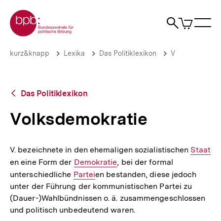
Direkt
Zur Startseite der bpb
zum
0
Artikel
Sho
Seiteninhalt
im
Naviga
Suche
springen
War
öffne
öffnen
öff
Pfadnavigation
Volksdemokratie
Brotkrümelnavigation
kurz&knapp
Lexika
Das Politiklexikon
V
|
bpb.de
Zurück
Das Politiklexikon
zur
Übersicht
Volksdemokratie
V. bezeichnete in den ehemaligen sozialistischen
Interner
Staat
en eine Form der
Interner
Demokratie
, bei der formal
Link:
unterschiedliche
Interner
Partei
Link:
en bestanden, diese jedoch
unter der Führung der kommunistischen Partei zu
Link:
(Dauer-)Wahlbündnissen o. ä. zusammengeschlossen
und politisch unbedeutend waren.