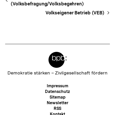
Navigation
(Volksbefragung/Volksbegehren)
Volkseigener Betrieb (VEB)
Meta-
Links
Zur
Demokratie stärken –
Zivilgesellschaft fördern
Startseite
der
Meta-
Impressum
bpb
Navigation
Datenschutz
Sitemap
Newsletter
RSS
Kontakt