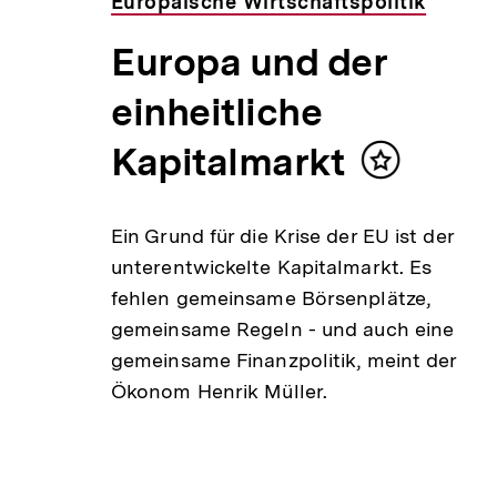
Europäische Wirtschaftspolitik
Europa und der
einheitliche
Inhalt
merken
Kapitalmarkt
Inhalt
Jahre
merken
 sagt
Ein Grund für die Krise der EU ist der
te die
unterentwickelte Kapitalmarkt. Es
fehlen gemeinsame Börsenplätze,
gemeinsame Regeln - und auch eine
gemeinsame Finanzpolitik, meint der
Ökonom Henrik Müller.