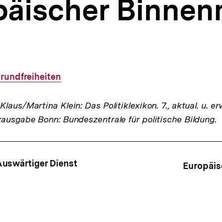
päischer Binnen
rundfreiheiten
laus/Martina Klein: Das Politiklexikon. 7., aktual. u. er
zausgabe Bonn: Bundeszentrale für politische Bildung.
ffsnavigation
Auswärtiger Dienst
Europäis