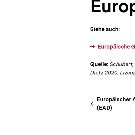
Euro
a
t
i
o
n
Siehe auch:
Europäische G
Quelle:
Schubert, K
Dietz 2020. Lizen
Fussnoten
Content-
Begri
Europäischer 
Navigation
(EAD)