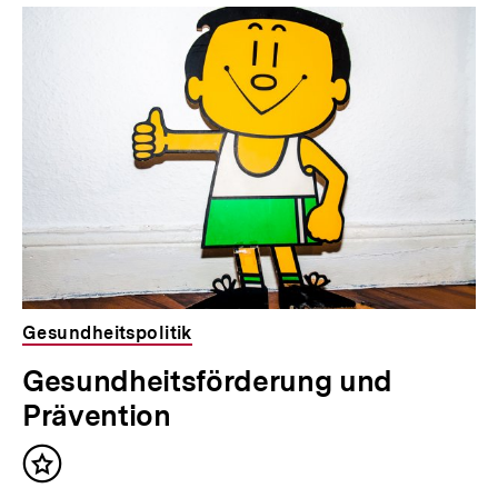
Inhaltskarousell
Inhaltskarussell
für
überspringen
weitere
Inhalte
Gesundheitspolitik
Gesundheitsförderung und
Prävention
Inhalt
merken