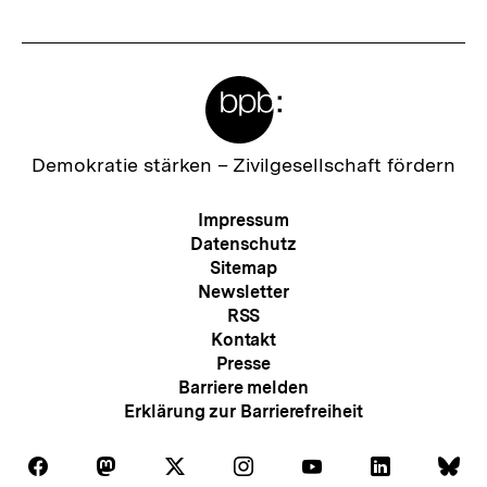
Meta-
Links
Zur
Demokratie stärken –
Zivilgesellschaft fördern
Startseite
der
Meta-
Impressum
bpb
Navigation
Datenschutz
Sitemap
Newsletter
RSS
Kontakt
Presse
Barriere melden
Erklärung zur Barrierefreiheit
Auf
Auf
Auf
Auf
Auf
Auf
Au
Folgen
Folgen
Folgen
Folgen
Folgen
Folgen
Fol