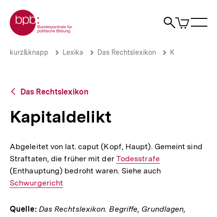
Direkt
Zur Startseite der bpb
zum
0
Artikel
Sho
Seiteninhalt
im
Naviga
Suche
springen
War
öffne
öffnen
öff
Pfadnavigation
Kapitaldelikt
Brotkrümelnavigation
kurz&knapp
Lexika
Das Rechtslexikon
K
|
bpb.de
Zurück
Das Rechtslexikon
zur
Übersicht
Kapitaldelikt
Abgeleitet von lat. caput (Kopf, Haupt). Gemeint sind
Straftaten, die früher mit der
Interner
Todesstrafe
(Enthauptung) bedroht waren. Siehe auch
Link:
Interner
Schwurgericht
Link:
Quelle:
Das Rechtslexikon. Begriffe, Grundlagen,