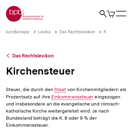
Direkt
Zur Startseite der bpb
zum
0
Artikel
Sho
Seiteninhalt
im
Naviga
Suche
springen
War
öffne
öffnen
öff
Pfadnavigation
Kirchensteuer
Brotkrümelnavigation
kurz&knapp
Lexika
Das Rechtslexikon
K
|
bpb.de
Zurück
Das Rechtslexikon
zur
Übersicht
Kirchensteuer
Steuer, die durch den
Interner
Staat
von Kirchenmitgliedern als
Prozentsatz auf ihre
Interner
Einkommenssteuer
Link:
eingezogen
und insbesondere an die evangelische und römisch-
Link:
katholische Kirche weitergeleitet wird. Je nach
Bundesland beträgt die K. 8 oder 9 % der
Einkommenssteuer.