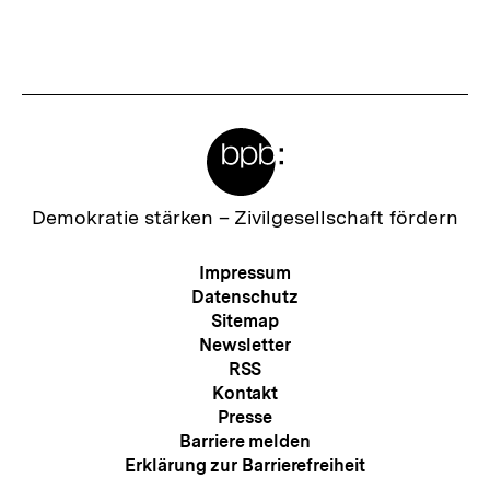
Meta-
Links
Zur
Demokratie stärken –
Zivilgesellschaft fördern
Startseite
der
Meta-
Impressum
bpb
Navigation
Datenschutz
Sitemap
Newsletter
RSS
Kontakt
Presse
Barriere melden
Erklärung zur Barrierefreiheit