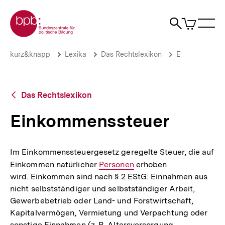
Direkt
Zur Startseite der bpb
zum
0
Artikel
Sho
Seiteninhalt
im
Naviga
Suche
springen
War
öffne
öffnen
öff
Pfadnavigation
Einkommenssteuer
Brotkrümelnavigation
kurz&knapp
Lexika
Das Rechtslexikon
E
|
bpb.de
Zurück
Das Rechtslexikon
zur
Übersicht
Einkommenssteuer
Im Einkommenssteuergesetz geregelte Steuer, die auf
Einkommen natürlicher
Interner
Personen
erhoben
wird. Einkommen sind nach § 2 EStG: Einnahmen aus
Link:
nicht selbstständiger und selbstständiger Arbeit,
Gewerbebetrieb oder Land- und Forstwirtschaft,
Kapitalvermögen, Vermietung und Verpachtung oder
sonstige Einnahmen (z. B. Altersversorgung,