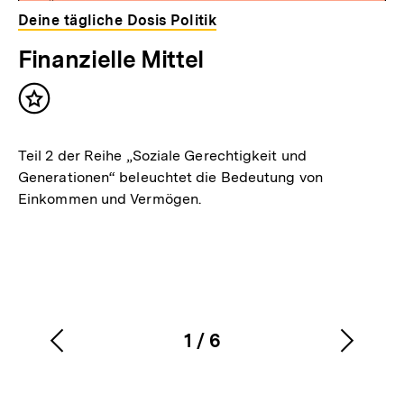
Deine tägliche Dosis Politik
Finanzielle Mittel
Inhalt
merken
Teil 2 der Reihe „Soziale Gerechtigkeit und
Generationen“ beleuchtet die Bedeutung von
Einkommen und Vermögen.
1
/
6
Vorherigen
Nächs
Karussellinhalt
von
Inhalt
Inhalt