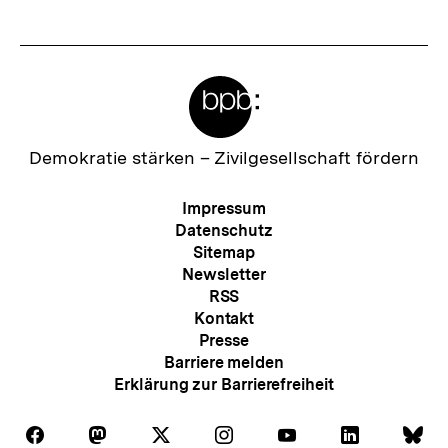
anzeigen
anzei
Meta-
Links
Zur
Demokratie stärken –
Zivilgesellschaft fördern
Startseite
der
Meta-
Impressum
bpb
Navigation
Datenschutz
Sitemap
Newsletter
RSS
Kontakt
Presse
Barriere melden
Erklärung zur Barrierefreiheit
Auf
Auf
Auf
Auf
Auf
Auf
Au
Folgen
Folgen
Folgen
Folgen
Folgen
Folgen
Fol