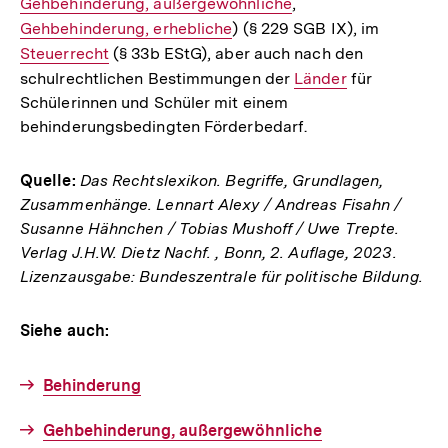
Gehbehinderung, außergewöhnliche
,
Interner
Link:
Gehbehinderung, erhebliche
) (§ 229 SGB IX), im
Link:
Interner
Steuerrecht
(§ 33b EStG), aber auch nach den
Link:
schulrechtlichen Bestimmungen der
Interner
Länder
für
Schülerinnen und Schüler mit einem
Link:
behinderungsbedingten Förderbedarf.
Quelle:
Das Rechtslexikon. Begriffe, Grundlagen,
Zusammenhänge. Lennart Alexy / Andreas Fisahn /
Susanne Hähnchen / Tobias Mushoff / Uwe Trepte.
Verlag J.H.W. Dietz Nachf. , Bonn, 2. Auflage, 2023.
Lizenzausgabe: Bundeszentrale für politische Bildung.
Siehe auch:
Behinderung
Gehbehinderung, außergewöhnliche