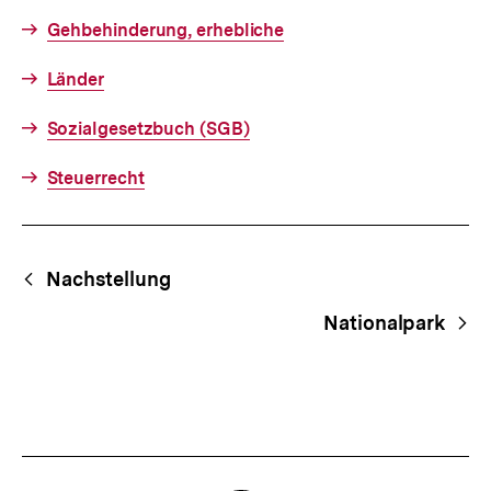
Gehbehinderung, erhebliche
Länder
Sozialgesetzbuch (SGB)
Steuerrecht
Fussnoten
Begriffsnavigation
Content-
Nachstellung
Navigation
Nationalpark