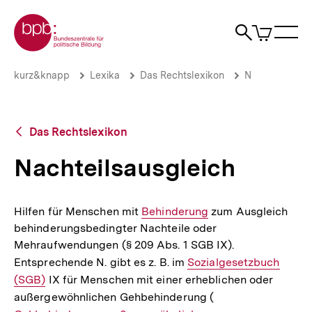
Direkt
Zur Startseite der bpb
zum
0
Artikel
Sho
Seiteninhalt
im
Naviga
Suche
springen
War
öffne
öffnen
öff
Pfadnavigation
Nachteilsausgleich
Brotkrümelnavigation
kurz&knapp
Lexika
Das Rechtslexikon
N
|
bpb.de
Zurück
Das Rechtslexikon
zur
Übersicht
Nachteilsausgleich
Hilfen für Menschen mit
Interner
Behinderung
zum Ausgleich
behinderungsbedingter Nachteile oder
Link:
Mehraufwendungen (§ 209 Abs. 1 SGB IX).
Entsprechende N. gibt es z. B. im
Interner
Sozialgesetzbuch
(SGB)
IX für Menschen mit einer erheblichen oder
Link:
außergewöhnlichen Gehbehinderung (
Interner