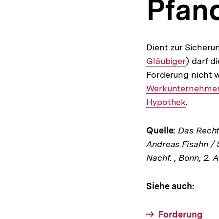
Pfan
a
t
i
o
n
Dient zur Sicheru
Gläubiger
) darf 
Forderung nicht w
Werkunternehmer
Hypothek
.
Quelle:
Das Rechts
Andreas Fisahn / 
Nachf. , Bonn, 2. 
Siehe auch:
Forderung