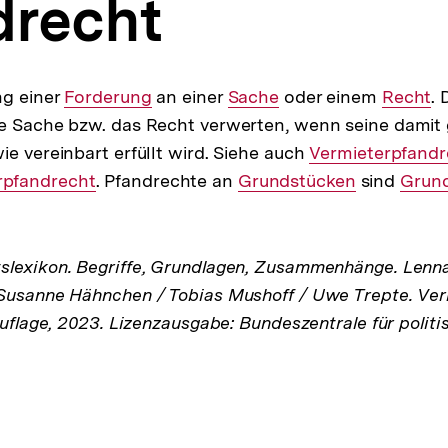
drecht
ng einer
Interner
Forderung
an einer
Interner
Sache
oder einem
Interne
Recht
. 
die Sache bzw. das Recht verwerten, wenn seine damit
Link:
Link:
Link:
ie vereinbart erfüllt wird. Siehe auch
Interner
Vermieterpfandr
pfandrecht
. Pfandrechte an
Interner
Grundstücken
Link:
sind
Inter
Grun
Link:
Link:
lexikon. Begriffe, Grundlagen, Zusammenhänge. Lenna
Susanne Hähnchen / Tobias Mushoff / Uwe Trepte. Verl
Auflage, 2023. Lizenzausgabe: Bundeszentrale für politi