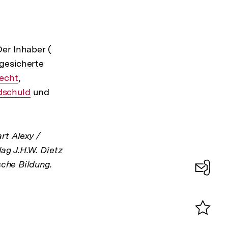
r
Der Inhaber (
Interner
 gesicherte
Link:
echt
,
Interner
ner
dschuld
Link:
und
Interner
Link:
rt Alexy /
ag J.H.W. Dietz
sche Bildung.
Konta
0
Merklist