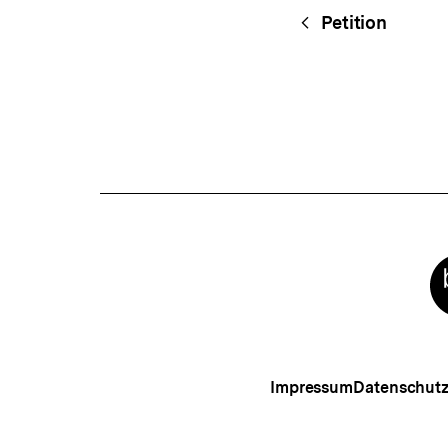
Fussnoten
Content-
Begri
Petition
Navigation
Meta-
Links
Impressum
Datenschut