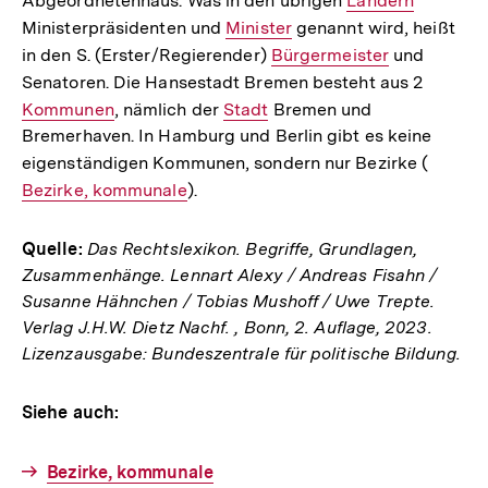
Abgeordnetenhaus. Was in den übrigen
Interner
Ländern
Ministerpräsidenten und
Interner
Minister
genannt wird, heißt
Link:
in den S. (Erster/Regierender)
Link:
Interner
Bürgermeister
und
Senatoren. Die Hansestadt Bremen besteht aus 2
Link:
Interne
Kommunen
, nämlich der
Interner
Stadt
Bremen und
Link:
Bremerhaven. In Hamburg und Berlin gibt es keine
Link:
eigenständigen Kommunen, sondern nur Bezirke (
Interne
Bezirke, kommunale
).
Link:
Quelle:
Das Rechtslexikon. Begriffe, Grundlagen,
Zusammenhänge. Lennart Alexy / Andreas Fisahn /
Susanne Hähnchen / Tobias Mushoff / Uwe Trepte.
Verlag J.H.W. Dietz Nachf. , Bonn, 2. Auflage, 2023.
Lizenzausgabe: Bundeszentrale für politische Bildung.
Siehe auch:
Bezirke, kommunale