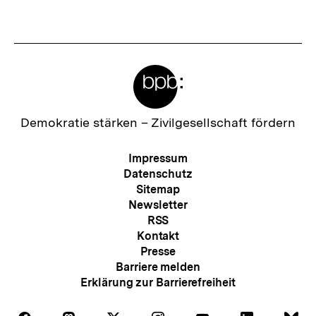
Meta-
Links
Zur
Demokratie stärken –
Zivilgesellschaft fördern
Startseite
der
Meta-
Impressum
bpb
Navigation
Datenschutz
Sitemap
Newsletter
RSS
Kontakt
Presse
Barriere melden
Erklärung zur Barrierefreiheit