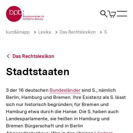
Direkt
Zur Startseite der bpb
zum
0
Artikel
Sho
Seiteninhalt
im
Naviga
Suche
springen
War
öffne
öffnen
öff
Pfadnavigation
Stadtstaaten
Brotkrümelnavigation
kurz&knapp
Lexika
Das Rechtslexikon
S
|
bpb.de
Zurück
Das Rechtslexikon
zur
Übersicht
Stadtstaaten
3 der 16 deutschen
Interner
Bundesländer
sind S., nämlich
Berlin, Hamburg und Bremen. Ihre Existenz als S. lässt
Link:
sich nur historisch begründen; für Bremen und
Hamburg etwa durch die Hanse. Die S. haben auch
Landesparlamente, sie heißen in Hamburg und
Bremen Bürgerschaft und in Berlin