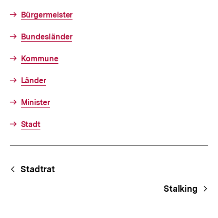
Bürgermeister
Bundesländer
Kommune
Länder
Minister
Stadt
Fussnoten
Begriffsnavigation
Content-
Stadtrat
Navigation
Stalking