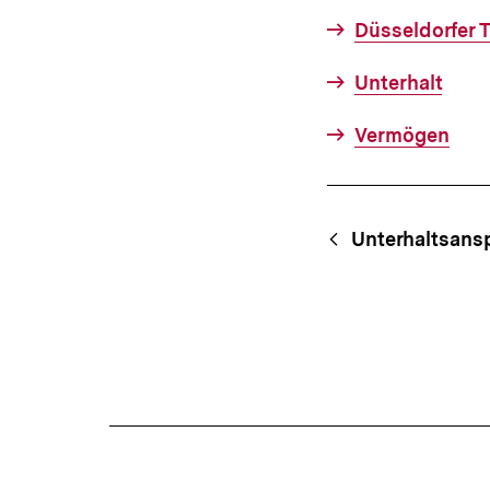
Düsseldorfer T
Unterhalt
Vermögen
Fussnoten
Content-
Begri
Unterhaltsans
Navigation