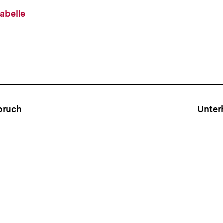
abelle
ffsnavigation
pruch
Unter