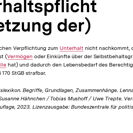
haltspflicht
etzung der)
ichen Verpflichtung zum
Interner
Unterhalt
nicht nachkommt, o
st (
Interner
Vermögen
oder Einkünfte über der Selbstbehaltsgr
Link:
lle
hat) und dadurch den Lebensbedarf des Berechtig
Link:
 170 StGB strafbar.
lexikon. Begriffe, Grundlagen, Zusammenhänge. Lenna
Susanne Hähnchen / Tobias Mushoff / Uwe Trepte. Verl
Auflage, 2023. Lizenzausgabe: Bundeszentrale für politi