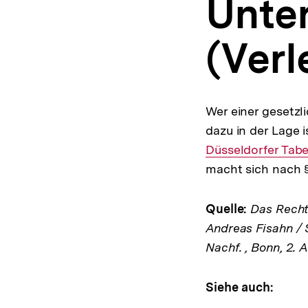
Unter
a
t
i
(Verl
o
n
Wer einer gesetzl
dazu in der Lage i
Düsseldorfer Tabe
macht sich nach §
Quelle:
Das Rechts
Andreas Fisahn / 
Nachf. , Bonn, 2. 
Siehe auch: