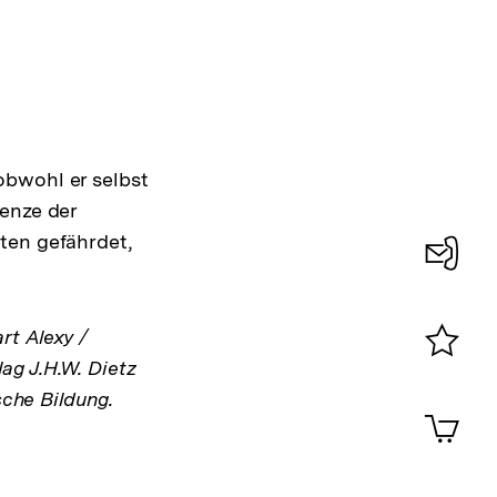
bwohl er selbst
enze der
Interner
ten gefährdet,
Link:
Konta
0
rt Alexy /
ag J.H.W. Dietz
Merklist
sche Bildung.
ansehen
0
Artik
im
Shop-
Warenko