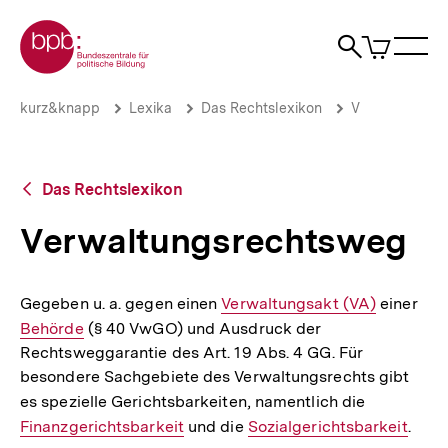
Direkt
Zur Startseite der bpb
zum
0
Artikel
Sho
Seiteninhalt
im
Naviga
Suche
springen
War
öffne
öffnen
öff
Pfadnavigation
Verwaltungsrechtsweg
Brotkrümelnavigation
kurz&knapp
Lexika
Das Rechtslexikon
V
|
bpb.de
Zurück
Das Rechtslexikon
zur
Übersicht
Verwaltungsrechtsweg
Gegeben u. a. gegen einen
Interner
Verwaltungsakt (VA)
einer
Inte
Behörde
(§ 40 VwGO) und Ausdruck der
Link:
Link
Rechtsweggarantie des Art. 19 Abs. 4 GG. Für
besondere Sachgebiete des Verwaltungsrechts gibt
es spezielle Gerichtsbarkeiten, namentlich die
Interner
Finanzgerichtsbarkeit
und die
Interner
Sozialgerichtsbarkeit
Link:
.