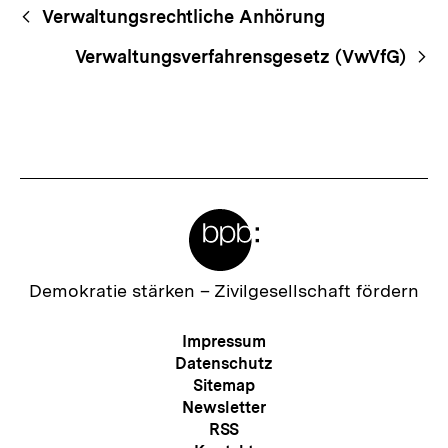
Begriffsnavigation
Content-
Verwaltungsrechtliche Anhörung
Navigation
Verwaltungsverfahrensgesetz (VwVfG)
Meta-
Links
Zur
Demokratie stärken –
Zivilgesellschaft fördern
Startseite
der
Meta-
Impressum
bpb
Navigation
Datenschutz
Sitemap
Newsletter
RSS