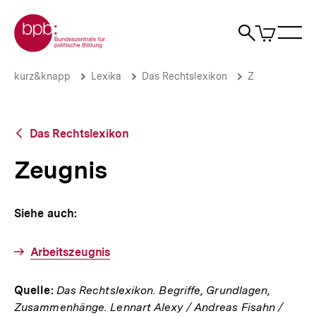
Direkt
Zur Startseite der bpb
zum
0
Artikel
Sho
Seiteninhalt
im
Naviga
Suche
springen
War
öffne
öffnen
öff
Pfadnavigation
Zeugnis
Brotkrümelnavigation
kurz&knapp
Lexika
Das Rechtslexikon
Z
|
bpb.de
Zurück
Das Rechtslexikon
zur
Übersicht
Zeugnis
Siehe auch:
Arbeitszeugnis
Quelle:
Das Rechtslexikon. Begriffe, Grundlagen,
Zusammenhänge. Lennart Alexy / Andreas Fisahn /