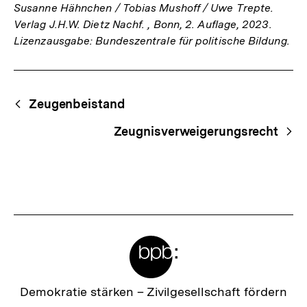
Susanne Hähnchen / Tobias Mushoff / Uwe Trepte.
Verlag J.H.W. Dietz Nachf. , Bonn, 2. Auflage, 2023.
Lizenzausgabe: Bundeszentrale für politische Bildung.
Fussnoten
Begriffsnavigation
Content-
Zeugenbeistand
Navigation
Zeugnisverweigerungsrecht
Meta-
Links
Zur
Demokratie stärken –
Zivilgesellschaft fördern
Startseite