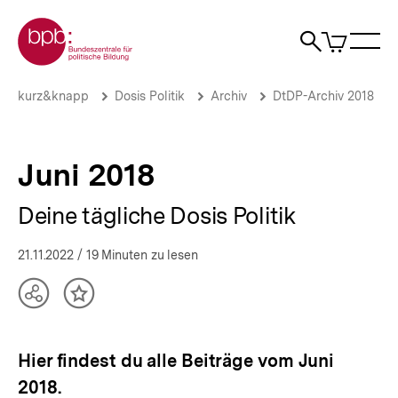
Direkt
Zur Startseite der bpb
zum
0
Artikel
Sho
Seiteninhalt
im
Naviga
Suche
springen
War
öffne
öffnen
öff
Pfadnavigation
Juni
Brotkrümelnavigation
kurz&knapp
Dosis Politik
Archiv
DtDP-Archiv 2018
2018
|
Deine
tägliche
Juni 2018
Dosis
Politik
Deine tägliche Dosis Politik
|
bpb.de
21.11.2022
/ 19 Minuten zu lesen
Teilen
Inhalt
Optionen
merken
anzeigen
Hier findest du alle Beiträge vom Juni
2018.