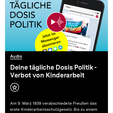
tägliche
Dosis
Politik
-
Verbot
von
Audio
Kinderarbeit
Deine tägliche Dosis Politik -
Verbot von Kinderarbeit
Inhalt
merken
Am 9. März 1839 verabschiedete Preußen das
erste Kinderarbeitsschutzgesetz. Bis zu einem