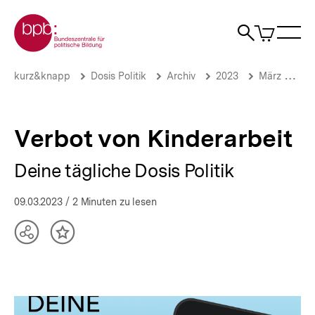
Direkt
Zur Startseite der bpb
zum
0
Artikel
Sho
Seiteninhalt
im
Naviga
Suche
springen
War
öffne
öffnen
öff
Pfadnavigation
Verbot
Brotkrümelnavigation
kurz&knapp
Dosis Politik
Archiv
2023
März 2023
von
Kinderarbeit
|
Deine
Verbot von Kinderarbeit
tägliche
Dosis
Deine tägliche Dosis Politik
Politik
|
bpb.de
09.03.2023
/ 2 Minuten zu lesen
Teilen
Inhalt
Optionen
merken
anzeigen
Deine