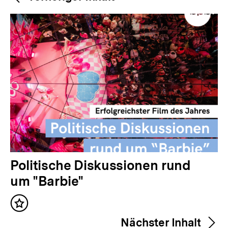
Navigation
Inhalte
V
Politische Diskussionen rund
o
um "Barbie"
r
Inhalt
h
merken
Nächster Inhalt