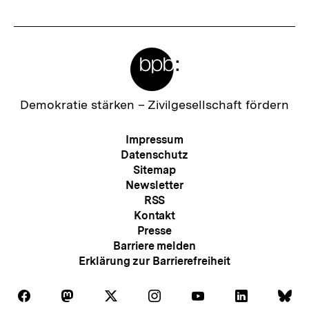
t
e
Meta-
r
Links
I
n
Zur
Demokratie stärken –
Zivilgesellschaft fördern
Startseite
h
der
Meta-
Impressum
a
bpb
Navigation
Datenschutz
l
Sitemap
Newsletter
t
RSS
:
Kontakt
Presse
Barriere melden
Erklärung zur Barrierefreiheit
Auf
Auf
Auf
Auf
Auf
Auf
Au
Folgen
Folgen
Folgen
Folgen
Folgen
Folgen
Fol