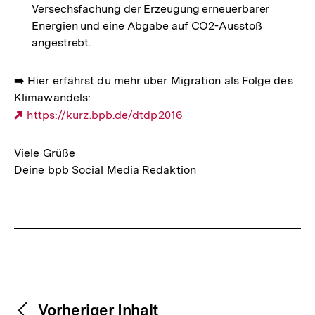
Versechsfachung der Erzeugung erneuerbarer
Energien und eine Abgabe auf CO2-Ausstoß
angestrebt.
➡️ Hier erfährst du mehr über Migration als Folge des
Klimawandels:
Externer
https://kurz.bpb.de/dtdp2016
Link:
Viele Grüße
Deine bpb Social Media Redaktion
Fussnoten
Weitere
Content-
Vorheriger Inhalt