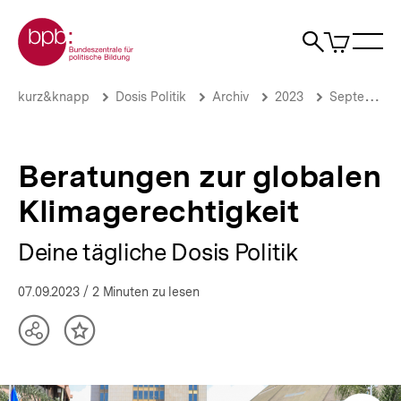
Direkt
Zur Startseite der bpb
zum
0
Artikel
Sho
Seiteninhalt
im
Naviga
Suche
springen
War
öffne
öffnen
öff
Pfadnavigation
Beratungen
Brotkrümelnavigation
kurz&knapp
Dosis Politik
Archiv
2023
September 2023
zur
globalen
Klimagerechtigkeit
|
Beratungen zur globalen
Deine
tägliche
Klimagerechtigkeit
Dosis
Politik
Deine tägliche Dosis Politik
|
bpb.de
07.09.2023
/ 2 Minuten zu lesen
Teilen
Inhalt
Optionen
merken
anzeigen