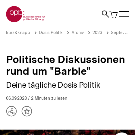
Direkt
Zur Startseite der bpb
zum
0
Artikel
Sho
Seiteninhalt
im
Naviga
Suche
springen
War
öffne
öffnen
öff
Pfadnavigation
Politische
Brotkrümelnavigation
kurz&knapp
Dosis Politik
Archiv
2023
September 2023
Diskussionen
rund
um
"Barbie"
Politische Diskussionen
|
Deine
rund um "Barbie"
tägliche
Dosis
Deine tägliche Dosis Politik
Politik
|
bpb.de
06.09.2023
/ 2 Minuten zu lesen
Teilen
Inhalt
Optionen
merken
anzeigen