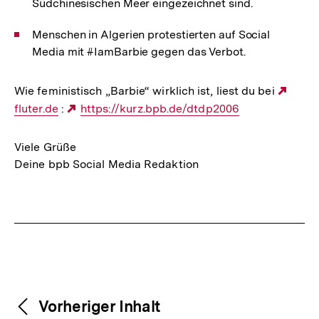
Südchinesischen Meer eingezeichnet sind.
Menschen in Algerien protestierten auf Social
Media mit #IamBarbie gegen das Verbot.
Wie feministisch „Barbie“ wirklich ist, liest du bei
Exte
fluter.de
:
Externer
https://kurz.bpb.de/dtdp2006
Link:
Link:
Viele Grüße
Deine bpb Social Media Redaktion
Fussnoten
Weitere
Content-
Vorheriger Inhalt
Navigation