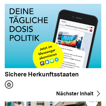
Inhalte
V
Sichere Herkunftsstaaten
o
Inhalt
r
merken
Nächster Inhalt
h
e