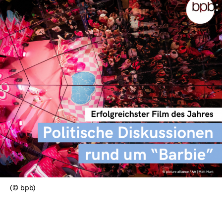
(© bpb)