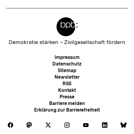
e
r
Meta-
I
Links
n
h
Zur
Demokratie stärken –
Zivilgesellschaft fördern
Startseite
a
der
Meta-
Impressum
l
bpb
Navigation
Datenschutz
t
Sitemap
Newsletter
:
RSS
Kontakt
Presse
Barriere melden
Erklärung zur Barrierefreiheit
Auf
Auf
Auf
Auf
Auf
Auf
Au
Folgen
Folgen
Folgen
Folgen
Folgen
Folgen
Fol
Facebook
Mastodon
X
Instagram
Youtube
LinkedIn
Bl