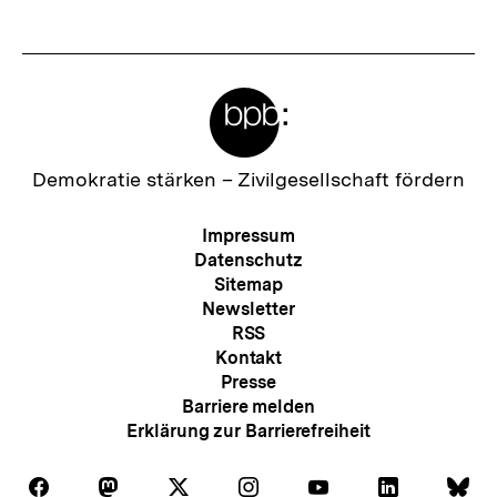
s
t
e
Meta-
r
Links
I
n
Zur
Demokratie stärken –
Zivilgesellschaft fördern
Startseite
h
der
Meta-
Impressum
a
bpb
Navigation
Datenschutz
l
Sitemap
Newsletter
t
RSS
:
Kontakt
Presse
Barriere melden
Erklärung zur Barrierefreiheit
Auf
Auf
Auf
Auf
Auf
Auf
Au