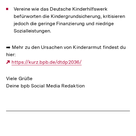
Vereine wie das Deutsche Kinderhilfswerk
befürworten die Kindergrundsicherung, kritisieren
jedoch die geringe Finanzierung und niedrige
Sozialleistungen.
➡️ Mehr zu den Ursachen von Kinderarmut findest du
hier:
Externer
https://kurz.bpb.de/dtdp2036/
Link:
Viele Grüße
Deine bpb Social Media Redaktion
Fussnoten