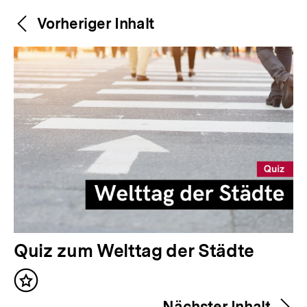
Weitere
Content-
Vorheriger Inhalt
Navigation
Inhalte
V
Quiz zum Welttag der Städte
o
Inhalt
r
merken
Nächster Inhalt