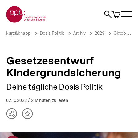
Direkt
Zur Startseite der bpb
zum
0
Artikel
Sho
Seiteninhalt
im
Naviga
Suche
springen
War
öffne
öffnen
öff
Pfadnavigation
Gesetzesentwurf
Brotkrümelnavigation
kurz&knapp
Dosis Politik
Archiv
2023
Oktober 2023
Kindergrundsicherung
|
Deine
tägliche
Gesetzesentwurf
Dosis
Politik
Kindergrundsicherung
|
bpb.de
Deine tägliche Dosis Politik
02.10.2023
/ 2 Minuten zu lesen
Teilen
Inhalt
Optionen
merken
anzeigen