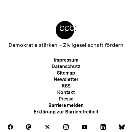
t
e
Meta-
r
Links
I
n
Zur
Demokratie stärken –
Zivilgesellschaft fördern
Startseite
h
der
Meta-
Impressum
a
bpb
Navigation
Datenschutz
l
Sitemap
Newsletter
t
RSS
:
Kontakt
Presse
Barriere melden
Erklärung zur Barrierefreiheit
Auf
Auf
Auf
Auf
Auf
Auf
Au
Folgen
Folgen
Folgen
Folgen
Folgen
Folgen
Fol