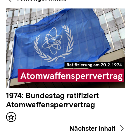
Navigation
Inhalte
V
1974: Bundestag ratifiziert
o
Atomwaffensperrvertrag
r
Inhalt
h
merken
Nächster Inhalt