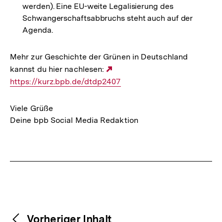
werden). Eine EU-weite Legalisierung des
Schwangerschaftsabbruchs steht auch auf der
Agenda.
Mehr zur Geschichte der Grünen in Deutschland
kannst du hier nachlesen:
Externer
https://kurz.bpb.de/dtdp2407
Link:
Viele Grüße
Deine bpb Social Media Redaktion
Fussnoten
Weitere
Content-
Vorheriger Inhalt