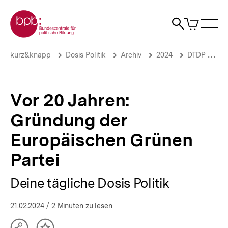
Direkt
Zur Startseite der bpb
zum
0
Artikel
Sho
Seiteninhalt
im
Naviga
Suche
springen
War
öffne
öffnen
öff
Pfadnavigation
Vor
Brotkrümelnavigation
kurz&knapp
Dosis Politik
Archiv
2024
DTDP Februar 2024
20
Jahren:
Gründung
der
Vor 20 Jahren:
Europäischen
Grünen
Gründung der
Partei
|
Europäischen Grünen
Deine
tägliche
Partei
Dosis
Politik
Deine tägliche Dosis Politik
|
bpb.de
21.02.2024
/ 2 Minuten zu lesen