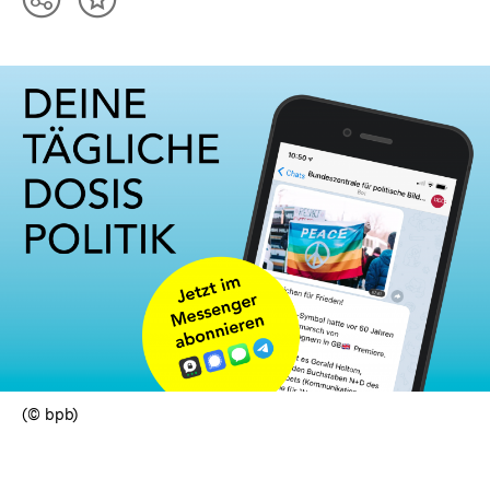
Teilen
Inhalt
Optionen
merken
anzeigen
(© bpb)