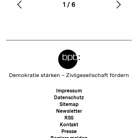
1
/
6
Vorherigen
Nächs
Karussellinhalt
von
Inhalt
Inhalt
anzeigen
anzei
Meta-
Links
Zur
Demokratie stärken –
Zivilgesellschaft fördern
Startseite
der
Meta-
Impressum
bpb
Navigation
Datenschutz
Sitemap
Newsletter
RSS
Kontakt
Presse