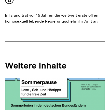
Inhalt
merken
In Island trat vor 15 Jahren die weltweit erste offen
homosexuell lebende Regierungschefin ihr Amt an.
Weitere Inhalte
Inhaltskarousell
Inhaltskarussell
für
überspringen
weitere
Inhalte