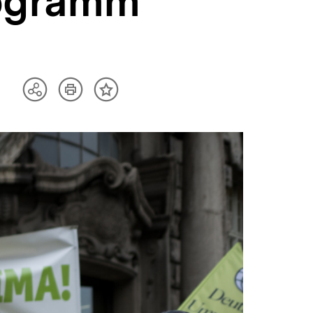
rogramm
Artikel
Teilen
Inhalt
drucken
Optionen
merken
anzeigen