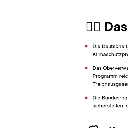
👩‍⚖️ Da
Die Deutsche 
Klimaschutzpr
Das Oberverwal
Programm reic
Treibhausgasen
Die Bundesreg
sicherstellen, 