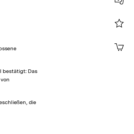
Konta
0
Merklist
ansehen
0
Artik
im
lossene
Shop-
Warenko
ansehen
 bestätigt: Das
 von
schließen, die