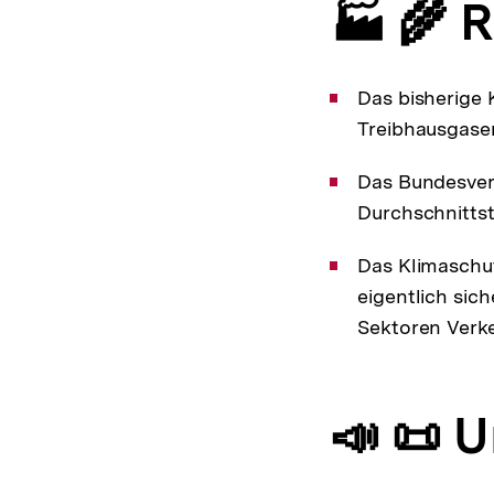
🏭 🌾 
Das bisherige K
Treibhausgasem
Das Bundesverf
Durchschnittst
Das Klimaschu
eigentlich sich
Sektoren Verke
📣 📜 U