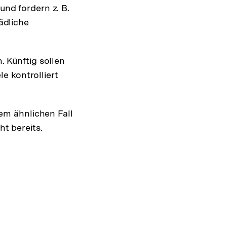
nd fordern z. B.
ädliche
 Künftig sollen
le kontrolliert
em ähnlichen Fall
t bereits.