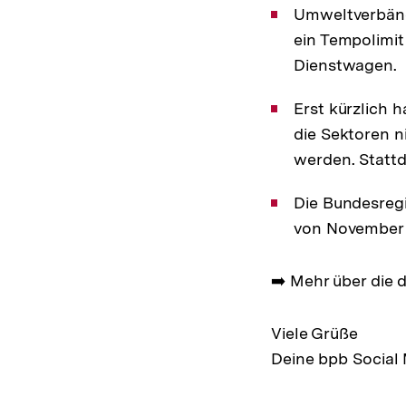
Umweltverbände
ein Tempolimit
Dienstwagen.
Erst kürzlich 
die Sektoren ni
werden. Statt
Die Bundesregi
von November 2
➡️ Mehr über die d
Viele Grüße
Deine bpb Social