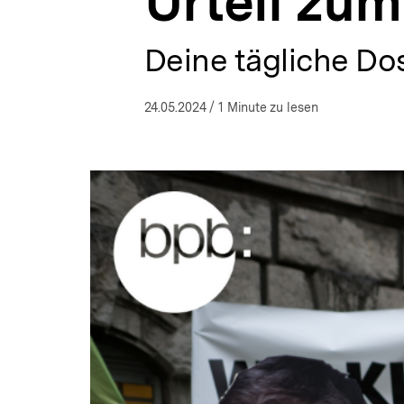
Urteil zu
|
a
bpb.de
t
i
Deine tägliche Dos
o
n
24.05.2024
/ 1 Minute zu lesen