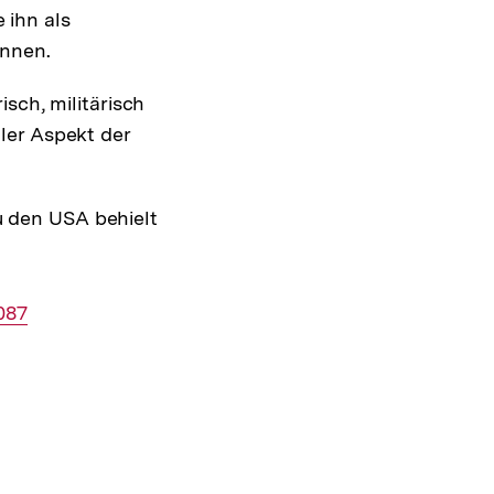
 ihn als
innen.
isch, militärisch
aler Aspekt der
u den USA behielt
087