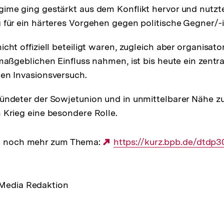
ime ging gestärkt aus dem Konflikt hervor und nutzte
 für ein härteres Vorgehen gegen politische Gegner/-
cht offiziell beteiligt waren, zugleich aber organisator
 maßgeblichen Einfluss nahmen, ist bis heute ein zentr
en Invasionsversuch.
ündeter der Sowjetunion und in unmittelbarer Nähe z
 Krieg eine besondere Rolle.
 du noch mehr zum Thema:
Externer
https://kurz.bpb.de/dtdp3
Link:
 Media Redaktion