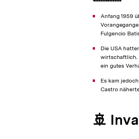
Anfang 1959 üb
Vorangegangen
Fulgencio Batis
Die USA hatten
wirtschaftlich
ein gutes Verhä
Es kam jedoch
Castro näherte
🚢 Inv