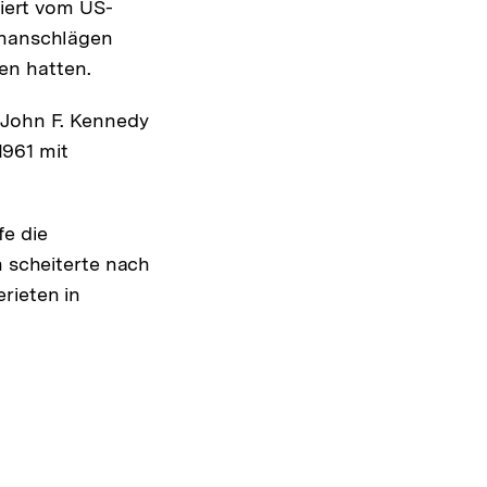
iert vom US-
enanschlägen
en hatten.
r John F. Kennedy
1961 mit
fe die
 scheiterte nach
erieten in