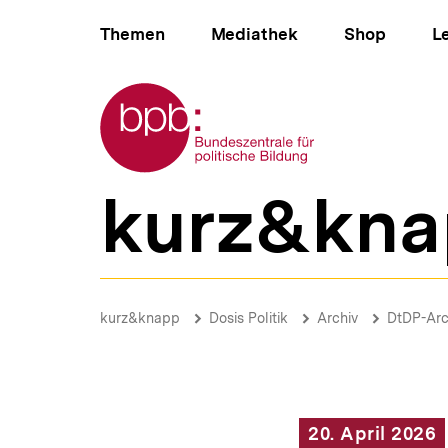
Direkt
Hauptnavigation
zum
Themen
Mediathek
Shop
L
Seiteninhalt
springen
Zur Startseite der bpb
kurz&kna
B
e
r
e
i
Die
c
Invasion
Brotkrümelnavigation
Pfadnavigat
kurz&knapp
Dosis Politik
Archiv
DtDP-Arc
h
in
s
der
n
Schweinebucht
a
|
v
Deine
i
tägliche
20. April 2026
g