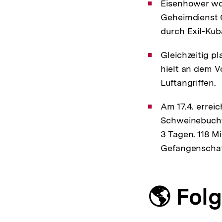
Eisenhower wo
Geheimdienst 
durch Exil-Kub
Gleichzeitig p
hielt an dem V
Luftangriffen.
Am 17.4. erreic
Schweinebucht
3 Tagen. 118 Mi
Gefangenschaf
🌎 Fol