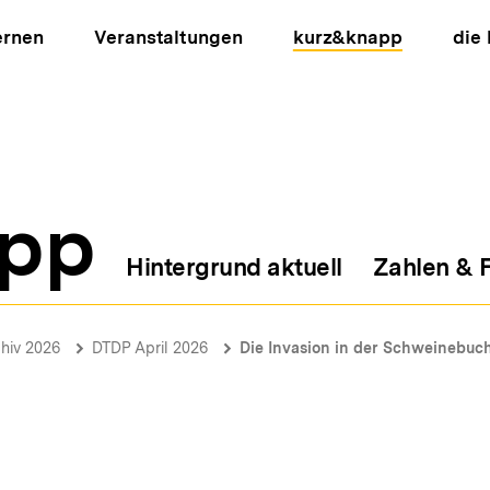
ernen
Veranstaltungen
kurz&knapp
die
pp
Hintergrund aktuell
Zahlen & 
ion
hiv 2026
DTDP April 2026
Die Invasion in der Schweinebuc