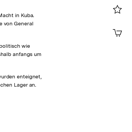
0
Macht in Kuba.
Merklist
e von General
ansehen
0
Artik
im
Shop-
politisch wie
Warenko
ansehen
eshalb anfangs um
urden enteignet,
schen Lager an.