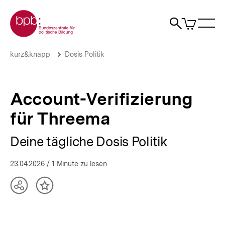
Direkt
Zur Startseite der bpb
zum
0
Artikel
Sho
Seiteninhalt
im
Naviga
Suche
springen
War
öffne
öffnen
öff
Pfadnavigation
Account-
Brotkrümelnavigation
kurz&knapp
Dosis Politik
Verifizierung
für
Threema
|
Account-Verifizierung
Deine
tägliche
für Threema
Dosis
Politik
Deine tägliche Dosis Politik
|
bpb.de
23.04.2026
/ 1 Minute zu lesen
Teilen
Inhalt
Optionen
merken
anzeigen