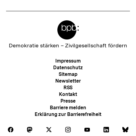
t
e
Meta-
r
Links
I
n
Zur
Demokratie stärken –
Zivilgesellschaft fördern
Startseite
h
der
Meta-
Impressum
a
bpb
Navigation
Datenschutz
l
Sitemap
Newsletter
t
RSS
:
Kontakt
Presse
Barriere melden
Erklärung zur Barrierefreiheit
Auf
Auf
Auf
Auf
Auf
Auf
Au
Folgen
Folgen
Folgen
Folgen
Folgen
Folgen
Fol
Facebook
Mastodon
X
Instagram
Youtube
LinkedIn
Bl