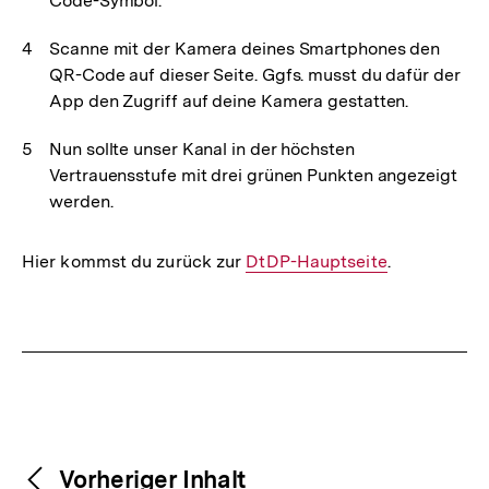
Code-Symbol.
Scanne mit der Kamera deines Smartphones den
QR-Code auf dieser Seite. Ggfs. musst du dafür der
App den Zugriff auf deine Kamera gestatten.
Nun sollte unser Kanal in der höchsten
Vertrauensstufe mit drei grünen Punkten angezeigt
werden.
Hier kommst du zurück zur
Interner
DtDP-Hauptseite
.
Link:
Fussnoten
Weitere
Content-
Vorheriger Inhalt