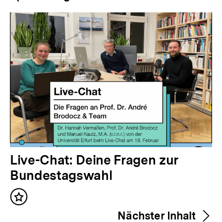
Navigation
Inhalte
V
Live-Chat: Deine Fragen zur
o
Bundestagswahl
r
Inhalt
h
merken
Nächster Inhalt
e