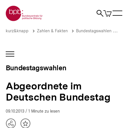
Direkt
Zur Startseite der bpb
zum
0
Artikel
Sho
Seiteninhalt
im
Naviga
Suche
springen
War
öffne
öffnen
öff
Pfadnavigation
Abgeordnete
Brotkrümelnavigation
kurz&knapp
Zahlen & Fakten
Bundestagswahlen
Bun
im
Deutschen
Bundestag
|
INHALTSNAVIGATION
Bundestagswahlen
ÖFFNEN
|
Bundestagswahlen
bpb.de
Abgeordnete im
Deutschen Bundestag
09.10.2013
/ 1 Minute zu lesen
Teilen
Inhalt