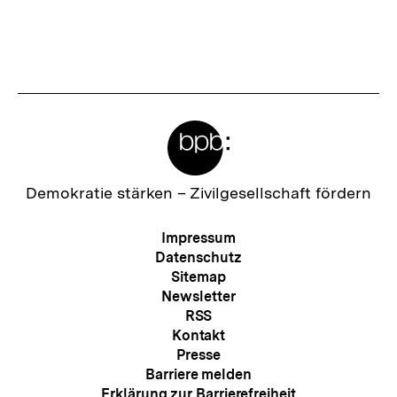
Meta-
Links
Zur
Demokratie stärken –
Zivilgesellschaft fördern
Startseite
der
Meta-
Impressum
bpb
Navigation
Datenschutz
Sitemap
Newsletter
RSS
Kontakt
Presse
Barriere melden
Erklärung zur Barrierefreiheit