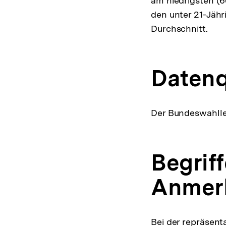
am niedrigsten (6
den unter 21-Jähr
Durchschnitt.
Datenq
Der Bundeswahlle
Begrif
Anmerk
Bei der repräsent