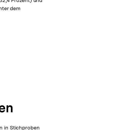
(62,4 Prozent) und
unter dem
en
n in Stichproben