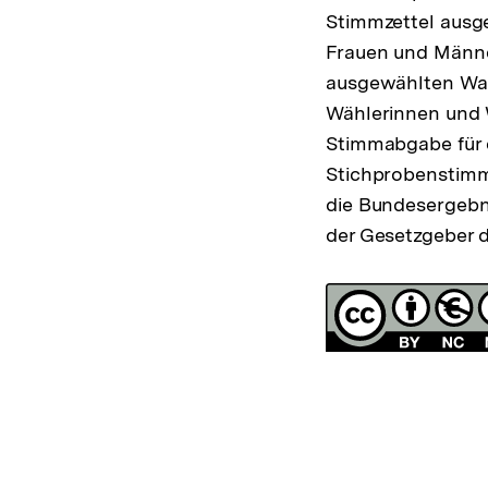
Stimmzettel ausg
Frauen und Männe
ausgewählten Wah
Wählerinnen und W
Stimmabgabe für e
Stichprobenstimm
die Bundesergebn
der Gesetzgeber d
Fussnoten
Lizenz