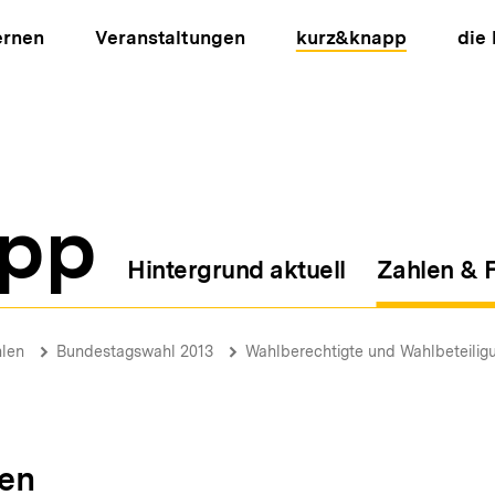
ernen
Veranstaltungen
kurz&knapp
die
pp
Hintergrund aktuell
Zahlen & 
ion
len
Bundestagswahl 2013
Wahlberechtigte und Wahlbeteilig
en