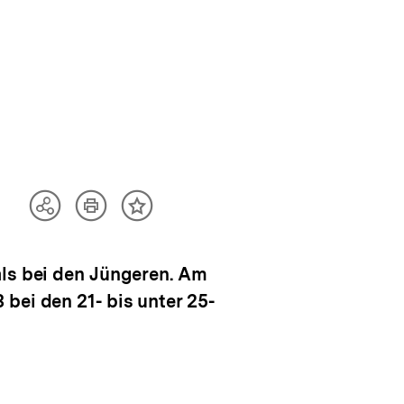
Artikel
Teilen
Inhalt
drucken
Optionen
merken
anzeigen
als bei den Jüngeren. Am
bei den 21- bis unter 25-