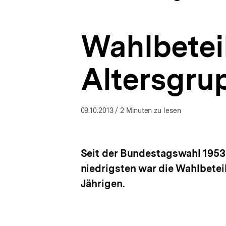
a
ÖFFNEN
t
i
Wahlbetei
o
n
Altersgru
09.10.2013
/ 2 Minuten zu lesen
Seit der Bundestagswahl 1953 
niedrigsten war die Wahlbetei
Jährigen.