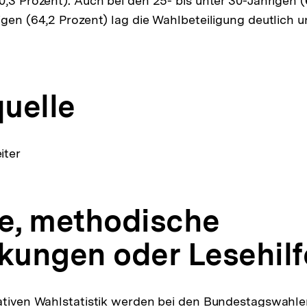
0,3 Prozent). Auch bei den 25- bis unter 30-Jährigen 
igen (64,2 Prozent) lag die Wahlbeteiligung deutlich 
uelle
iter
fe, methodische
ungen oder Lesehilf
ativen Wahlstatistik werden bei den Bundestagswahle