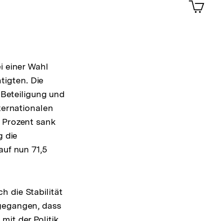
Artik
im
Shop-
Warenko
ansehen
i einer Wahl
igten. Die
n Beteiligung und
ternationalen
8 Prozent sank
g die
auf nun 71,5
 die Stabilität
sgegangen, dass
mit der Politik