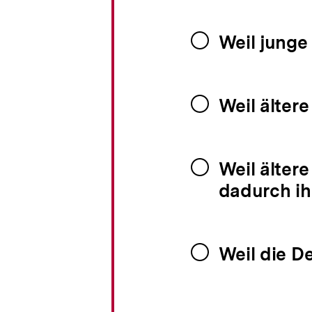
Weil junge
Weil älter
Weil älter
dadurch ihr
Weil die D