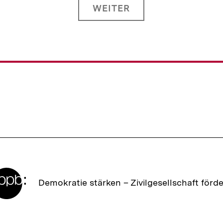
WEITER
Zur
Demokratie stärken –
Zivilgesellschaft förd
Startseite
der
bpb