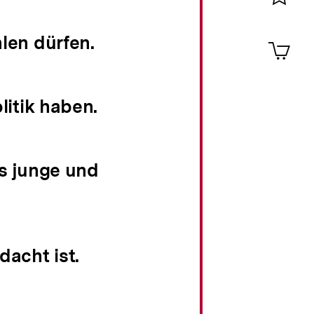
Merklist
ansehen
0
len dürfen.
Artik
im
Shop-
Warenko
ansehen
litik haben.
s junge und
acht ist.