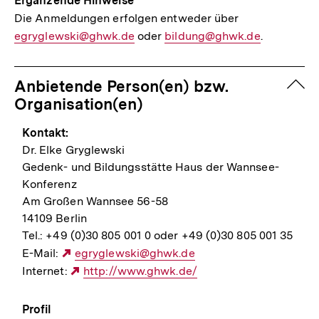
Ergänzende Hinweise
Die Anmeldungen erfolgen entweder über
E-
egryglewski@ghwk.de
oder
E-
bildung@ghwk.de
Mail
.
Mail
Link:
Link:
zuk
Anbietende Person(en) bzw.
Organisation(en)
Kontakt:
Dr. Elke Gryglewski
Gedenk- und Bildungsstätte Haus der Wannsee-
Konferenz
Am Großen Wannsee 56-58
14109 Berlin
Tel.: +49 (0)30 805 001 0 oder +49 (0)30 805 001 35
E-Mail:
Externer
egryglewski@ghwk.de
Internet:
Link:
Externer
http://www.ghwk.de/
Link:
Profil