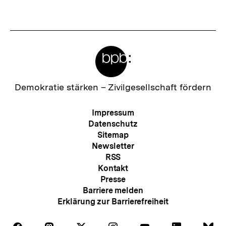
Meta-
Links
Zur
Demokratie stärken –
Zivilgesellschaft fördern
Startseite
der
Meta-
Impressum
bpb
Navigation
Datenschutz
Sitemap
Newsletter
RSS
Kontakt
Presse
Barriere melden
Erklärung zur Barrierefreiheit