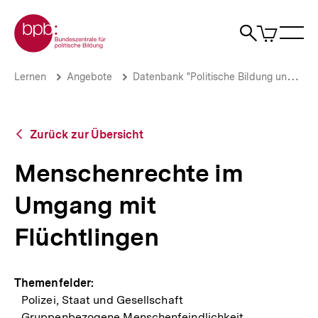
Direkt
Zur Startseite der bpb
zum
0
Artikel
Sho
Seiteninhalt
im
Naviga
Suche
springen
War
öffne
öffnen
öff
Pfadnavigation
Menschenrechte
Brotkrümelnavigation
Lernen
Angebote
Datenbank "Politische Bildung und Polizei"
im
Umgang
mit
Flüchtlingen
Zurück
Zurück zur Übersicht
|
zur
bpb.de
Übersicht
Menschenrechte im
Umgang mit
Flüchtlingen
Themenfelder:
Polizei, Staat und Gesellschaft
Gruppenbezogene Menschenfeindlichkeit