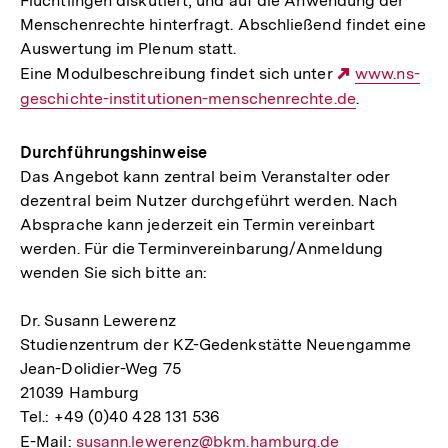
Flüchtlingen diskutiert, und auf die Anwendung der
Menschenrechte hinterfragt. Abschließend findet eine
Auswertung im Plenum statt.
Eine Modulbeschreibung findet sich unter
Externer
www.ns-
geschichte-institutionen-menschenrechte.de
Link:
.
Durchführungshinweise
Das Angebot kann zentral beim Veranstalter oder
dezentral beim Nutzer durchgeführt werden. Nach
Absprache kann jederzeit ein Termin vereinbart
werden. Für die Terminvereinbarung/Anmeldung
wenden Sie sich bitte an:
Dr. Susann Lewerenz
Studienzentrum der KZ-Gedenkstätte Neuengamme
Jean-Dolidier-Weg 75
21039 Hamburg
Tel.: +49 (0)40 428 131 536
E-Mail:
E-
susann.lewerenz@bkm.hamburg.de