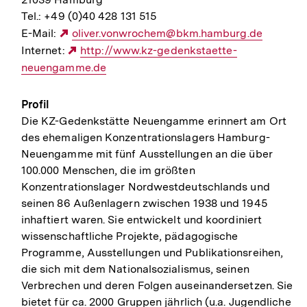
Tel.: +49 (0)40 428 131 515
E-Mail:
Externer
oliver.vonwrochem@bkm.hamburg.de
Internet:
Link:
Externer
http://www.kz-gedenkstaette-
neuengamme.de
Link:
Profil
Die KZ-Gedenkstätte Neuengamme erinnert am Ort
des ehemaligen Konzentrationslagers Hamburg-
Neuengamme mit fünf Ausstellungen an die über
100.000 Menschen, die im größten
Konzentrationslager Nordwestdeutschlands und
seinen 86 Außenlagern zwischen 1938 und 1945
inhaftiert waren. Sie entwickelt und koordiniert
wissenschaftliche Projekte, pädagogische
Programme, Ausstellungen und Publikationsreihen,
die sich mit dem Nationalsozialismus, seinen
Verbrechen und deren Folgen auseinandersetzen. Sie
bietet für ca. 2000 Gruppen jährlich (u.a. Jugendliche