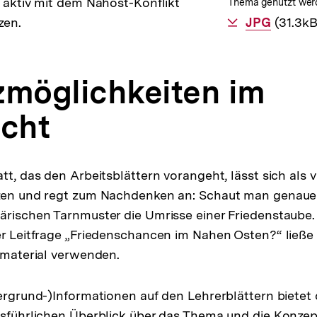
h aktiv mit dem Nahost-Konflikt
Thema genutzt wer
Als
JPG
herunte
(31.3kB
zen.
zmöglichkeiten im
icht
tt, das den Arbeitsblättern vorangeht, lässt sich als v
tzen und regt zum Nachdenken an: Schaut man genauer
ärischen Tarnmuster die Umrisse einer Friedenstaube.
er Leitfrage „Friedenschancen im Nahen Osten?“ ließe s
gsmaterial verwenden.
tergrund-)Informationen auf den Lehrerblättern bietet
usführlichen Überblick über das Thema und die Konzep