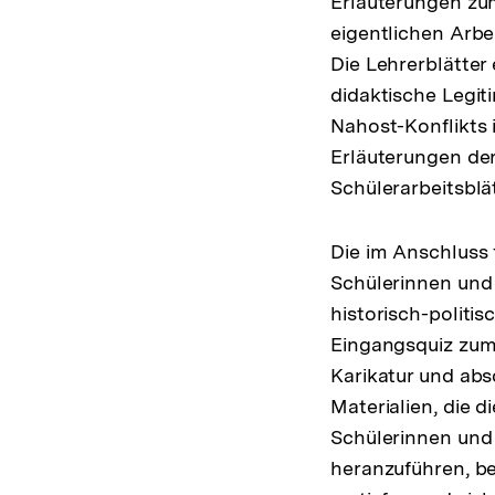
Erläuterungen zu
eigentlichen Arbei
Die Lehrerblätter
didaktische Legit
Nahost-Konflikts 
Erläuterungen de
Schülerarbeitsbl
Die im Anschluss 
Schülerinnen und 
historisch-politis
Eingangsquiz zum
Karikatur und absc
Materialien, die d
Schülerinnen und
heranzuführen, b