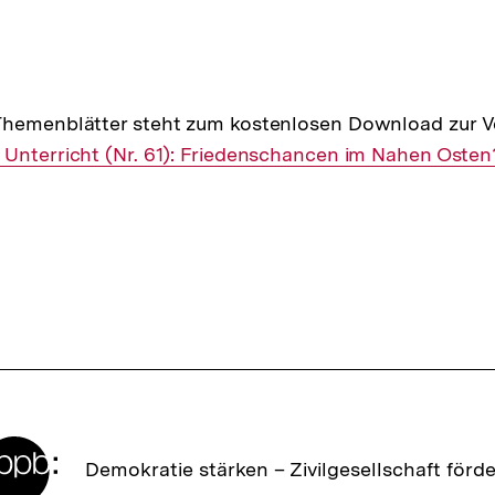
Themenblätter steht zum kostenlosen Download zur V
Unterricht (Nr. 61): Friedenschancen im Nahen Osten
Zur
Demokratie stärken –
Zivilgesellschaft förd
Startseite
der