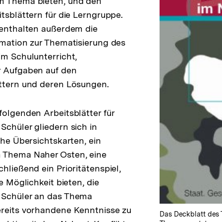
m Thema bieten, und den
tsblättern für die Lerngruppe.
 enthalten außerdem die
imation zur Thematisierung des
im Schulunterricht,
r Aufgaben auf den
ättern und deren Lösungen.
folgenden Arbeitsblätter für
Schüler gliedern sich in
che Übersichtskarten, ein
 Thema Naher Osten, eine
hließend ein Prioritätenspiel,
ie Möglichkeit bieten, die
 Schüler an das Thema
ereits vorhandene Kenntnisse zu
Das Deckblatt des 