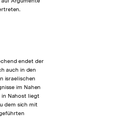
e auf Argumente
rtreten.
rechend endet der
ich auch in den
n israelischen
ignisse im Nahen
 in Nahost liegt
u dem sich mit
ngeführten