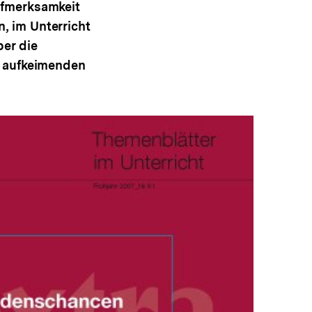
ufmerksamkeit
, im Unterricht
ber die
u aufkeimenden