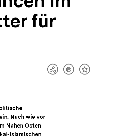
ancen im
er für
Artikel
Teilen
Inhalt
drucken
Optionen
merken
anzeigen
olitische
ein. Nach wie vor
n im Nahen Osten
ikal-islamischen