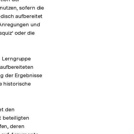
nutzen, sofern die
disch aufbereitet
e Anregungen und
quiz‘ oder die
e Lerngruppe
 aufbereiteten
ng der Ergebnisse
e historische
et den
 beteiligten
pfen, deren