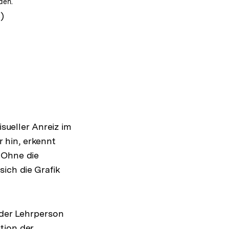
den.
rladen
)
isueller Anreiz im
 hin, erkennt
 Ohne die
ich die Grafik
 der Lehrperson
tion der