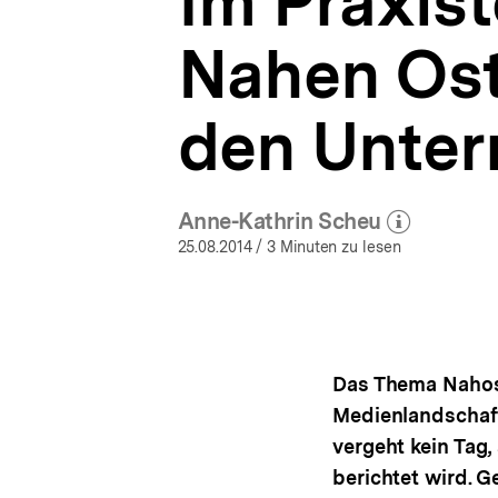
Im Praxis
den
a
Unterricht
t
|
Nahen Ost
i
bpb.de
o
n
den Unter
Anne-Kathrin Scheu
(Mehr zum Autor)
öffnen
25.08.2014
/ 3 Minuten zu lesen
Das Thema Nahost
Medienlandschaft
vergeht kein Tag
berichtet wird. G